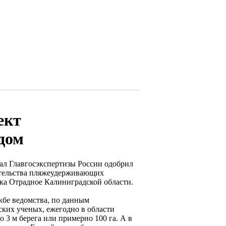
ект
дом
ал Главгосэкспертизы России одобрил
ительства пляжеудерживающих
ка Отрадное Калиниградской области.
жбе ведомства, по данным
ких ученых, ежегодно в области
о 3 м берега или примерно 100 га. А в