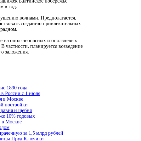
подвижек Балтийское побережье
м в год.
рушению волнами. Предполагается,
бствовать созданию привлекательных
традном.
е на оползнеопасных и оползневых
 В частности, планируется возведение
о заложения.
ие 1890 года
 в России с 1 июля
я в Москве
ой постройки
гравия и щебня
иже 10% годовых
Б в Москве
одом
ачечную за 1,5 млрд рублей
 улицы Пруд Ключики