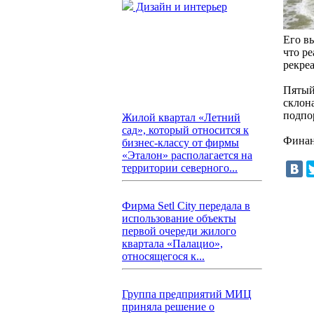
Дизайн и интерьер
Его в
что р
рекре
Пятый
склон
подпо
Жилой квартал «Летний
сад», который относится к
Финан
бизнес-классу от фирмы
«Эталон» располагается на
территории северного...
Фирма Setl City передала в
использование объекты
первой очереди жилого
квартала «Палацио»,
относящегося к...
Группа предприятий МИЦ
приняла решение о