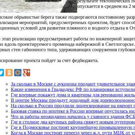
результате тектонических 
опускается в среднем на 2 м
ысокие обрывистые берега также подвергаются постоянному раз
еализация мероприятий, предусмотренных проектом, будет спосо
ационных условий для развития пляжного и водного отдыха в О
 этап реализации предусматривает работы по инженерной защит
ах вдоль проектируемого променада набережной в Светлогорске.
рных стен габионного типа, удерживающих сооружения глубоког
сирование проекта пойдет за счет федбюджета.
За сколько в Москве с аукциона продают удивительное здан
Какие изменения в Градкодекс РФ по планировке вступили
Где впервые покажут дома и квартиры для реновации жиль
В центре Москвы продадут доходный дом дореволюционн
На сколько в России продлили лицензирование на импорт 
Базовая ставка по ипотеке в России впервые опустилась н
Что за работы неожиданно начались у главного здания ФС
Где в столице два крупных района свяжут новым путепров
Где в Подмосковье построят крупнейшую промышленную пр
Когда в Москве построят переезд через ж.д. пути МЦК от