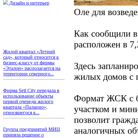
Дизайн и интерьер
Оле для возведе
Как сообщили в
расположен в 7,
Жилой квартал «Летний
сад», который относится к
бизнес-классу от фирмы
Здесь запланир
«Эталон» располагается на
территории северного...
жилых домов с 
Фирма Setl City передала в
Формат ЖСК с б
использование объекты
первой очереди жилого
участком и мини
квартала «Палацио»,
относящегося к...
позволит гражд
аналогичных об
Группа предприятий МИЦ
приняла решение о