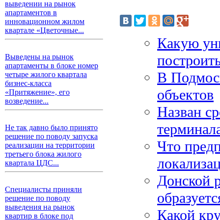
выведении на рынок
апартаментов в
инновационном жилом
квартале «Цветочные...
Какую ун
построит
Выведены на рынок
апартаменты в блоке номер
В Подмос
четыре жилого квартала
бизнес-класса
объектов
«Притяжение», его
возведение...
Назван ср
терминала
Не так давно было принято
решение по поводу запуска
Что пред
реализации на территории
третьего блока жилого
локализац
квартала ЦДС...
Донской р
Специалисты приняли
образуетс
решение по поводу
выведения на рынок
Какой кр
квартир в блоке под