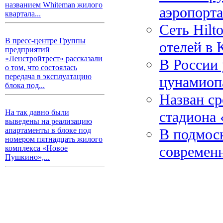
названием Whiteman жилого
аэропорта
квартала...
Сеть Hilt
В пресс-центре Группы
отелей в 
предприятий
«Ленстройтрест» рассказали
В России 
о том, что состоялась
передача в эксплуатацию
цунамиоп
блока под...
Назван ср
На так давно были
стадиона 
выведены на реализацию
В подмос
апартаменты в блоке под
номером пятнадцать жилого
современн
комплекса «Новое
Пушкино»,...