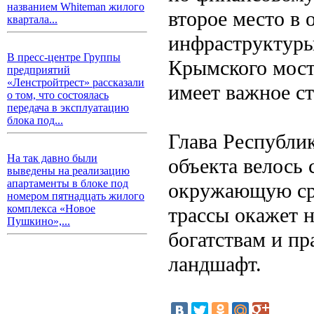
названием Whiteman жилого
второе место в 
квартала...
инфраструктуры
В пресс-центре Группы
Крымского моста
предприятий
«Ленстройтрест» рассказали
имеет важное ст
о том, что состоялась
передача в эксплуатацию
блока под...
Глава Республи
На так давно были
объекта велось 
выведены на реализацию
апартаменты в блоке под
окружающую сре
номером пятнадцать жилого
комплекса «Новое
трассы окажет 
Пушкино»,...
богатствам и пр
ландшафт.