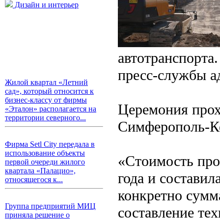
Дизайн и интерьер
автотранспорта
пресс-службы а
Жилой квартал «Летний
сад», который относится к
бизнес-классу от фирмы
Церемония прох
«Эталон» располагается на
территории северного...
Симферополь-Ке
Фирма Setl City передала в
использование объекты
«Стоимость про
первой очереди жилого
квартала «Палацио»,
года и составил
относящегося к...
конкретно сумм
Группа предприятий МИЦ
составление те
приняла решение о