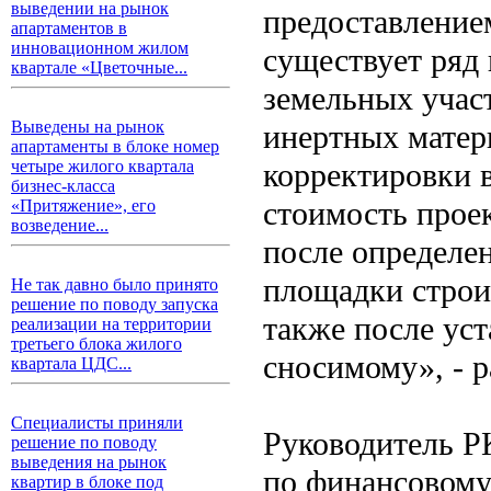
выведении на рынок
предоставлением
апартаментов в
инновационном жилом
существует ряд 
квартале «Цветочные...
земельных учас
Выведены на рынок
инертных матер
апартаменты в блоке номер
корректировки 
четыре жилого квартала
бизнес-класса
стоимость проек
«Притяжение», его
возведение...
после определен
площадки строи
Не так давно было принято
решение по поводу запуска
также после ус
реализации на территории
третьего блока жилого
сносимому», - р
квартала ЦДС...
Специалисты приняли
Руководитель Р
решение по поводу
выведения на рынок
по финансовому
квартир в блоке под