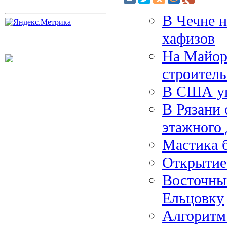
В Чечне 
хафизов
На Майорк
строитель
В США уп
В Рязани 
этажного
Мастика 
Открытие 
Восточны
Ельцовку
Алгоритм