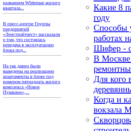
названием Whiteman жилого
Какие 8 п
квартала...
году
В пресс-центре Группы
Способы 
предприятий
«Ленстройтрест» рассказали
работах н
о том, что состоялась
передача в эксплуатацию
Шифер - 
блока под...
В Москве 
На так давно были
ремонтны
выведены на реализацию
Для кого 
апартаменты в блоке под
номером пятнадцать жилого
деревянн
комплекса «Новое
Пушкино»,...
Когда и к
вокзала 
Скворцова
строитель