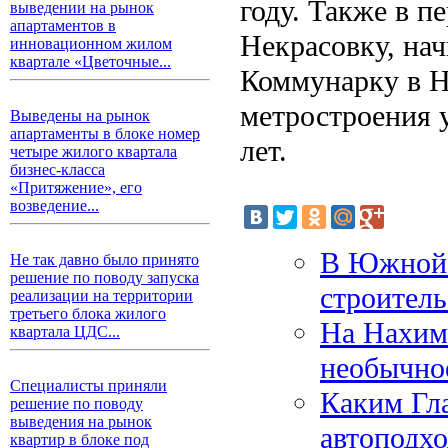
году. Также в п
выведении на рынок
апартаментов в
Некрасовку, нач
инновационном жилом
квартале «Цветочные...
Коммунарку в Н
метростроения у
Выведены на рынок
апартаменты в блоке номер
лет.
четыре жилого квартала
бизнес-класса
«Притяжение», его
возведение...
В Южной 
Не так давно было принято
решение по поводу запуска
строител
реализации на территории
третьего блока жилого
На Нахим
квартала ЦДС...
необычно
Специалисты приняли
Каким Гла
решение по поводу
выведения на рынок
автоподхо
квартир в блоке под