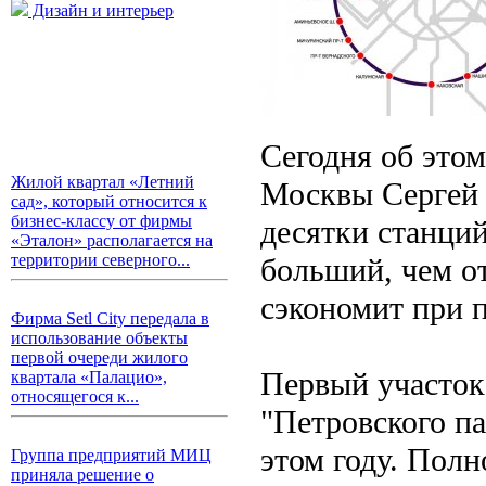
Дизайн и интерьер
Сегодня об этом
Жилой квартал «Летний
Москвы Сергей С
сад», который относится к
бизнес-классу от фирмы
десятки станций
«Эталон» располагается на
территории северного...
больший, чем о
сэкономит при п
Фирма Setl City передала в
использование объекты
первой очереди жилого
Первый участок 
квартала «Палацио»,
относящегося к...
"Петровского па
этом году. Пол
Группа предприятий МИЦ
приняла решение о