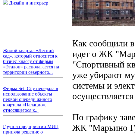
Дизайн и интерьер
Как сообщили в
Жилой квартал «Летний
идет о ЖК "Мар
сад», который относится к
бизнес-классу от фирмы
"Спортивный ква
«Эталон» располагается на
территории северного...
уже убирают му
системы и элект
Фирма Setl City передала в
осуществляется 
использование объекты
первой очереди жилого
квартала «Палацио»,
относящегося к...
По графику зав
ЖК "Марьино Гр
Группа предприятий МИЦ
приняла решение о