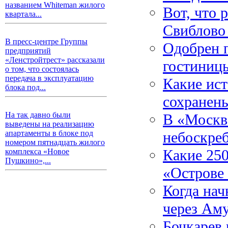
названием Whiteman жилого
Вот, что 
квартала...
Свиблово
В пресс-центре Группы
Одобрен 
предприятий
«Ленстройтрест» рассказали
гостиниц
о том, что состоялась
передача в эксплуатацию
Какие ис
блока под...
сохранен
На так давно были
В «Москв
выведены на реализацию
небоскре
апартаменты в блоке под
номером пятнадцать жилого
Какие 250
комплекса «Новое
Пушкино»,...
«Острове
Когда нач
через Аму
Бочкарев 