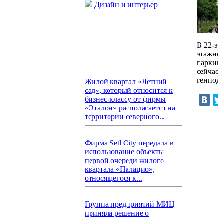
Дизайн и интерьер
В 22-
этажн
парки
сейча
генпо
Жилой квартал «Летний
сад», который относится к
бизнес-классу от фирмы
«Эталон» располагается на
территории северного...
Фирма Setl City передала в
использование объекты
первой очереди жилого
квартала «Палацио»,
относящегося к...
Группа предприятий МИЦ
приняла решение о