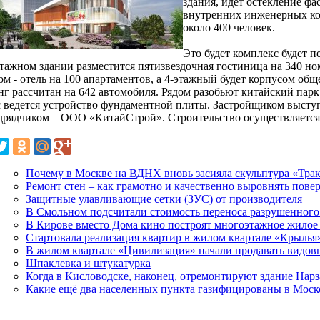
здания, идет остекление фа
внутренних инженерных ко
около 400 человек.
Это будет комплекс будет п
этажном здании разместится пятизвездочная гостиница на 340 ном
ом - отель на 100 апартаментов, а 4-этажный будет корпусом об
нг рассчитан на 642 автомобиля. Рядом разобьют китайский пар
с ведется устройство фундаментной плиты. Застройщиком выст
дрядчиком – ООО «КитайСтрой». Строительство осуществляется з
Почему в Москве на ВДНХ вновь засияла скульптура «Трак
Ремонт стен – как грамотно и качественно выровнять пове
Защитные улавливающие сетки (ЗУС) от производителя
В Смольном подсчитали стоимость переноса разрушенного
В Кирове вместо Дома кино построят многоэтажное жилое
Стартовала реализация квартир в жилом квартале «Крылья
В жилом квартале «Цивилизация» начали продавать видов
Шпаклевка и штукатурка
Когда в Кисловодске, наконец, отремонтируют здание Нар
Какие ещё два населенных пункта газифицированы в Моск