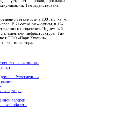
садов, устройство кровли, прокладка
ммуникаций. Там задействованы
еременной этажности в 100 тыс. кв. м.
еров. В 21-этажном – офисы, в 12-
щественного назначения. Подземный
к с элементами инфраструктуры. Там
упает ООО «Парк Хуамин»,
а счет инвестора.
торист и колхозница»
рхность
 дома на Ремесленной
 здание
»
ые квартиры
занной галереи
овской области