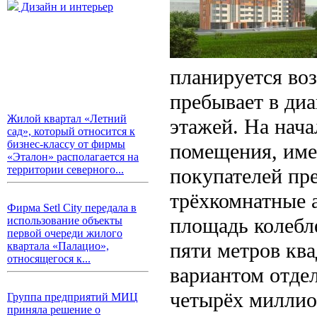
Дизайн и интерьер
планируется воз
пребывает в диа
Жилой квартал «Летний
этажей. На нача
сад», который относится к
бизнес-классу от фирмы
помещения, име
«Эталон» располагается на
территории северного...
покупателей пре
трёхкомнатные 
Фирма Setl City передала в
площадь колебле
использование объекты
первой очереди жилого
пяти метров кв
квартала «Палацио»,
относящегося к...
вариантом отдел
четырёх миллио
Группа предприятий МИЦ
приняла решение о