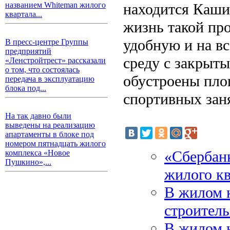
находится Каши
названием Whiteman жилого
квартала...
жизнь такой пр
удобную и на в
В пресс-центре Группы
предприятий
среду с закрыт
«Ленстройтрест» рассказали
о том, что состоялась
обустроены пло
передача в эксплуатацию
блока под...
спортивных зан
На так давно были
выведены на реализацию
апартаменты в блоке под
номером пятнадцать жилого
«Сбербанк
комплекса «Новое
Пушкино»,...
жилого кв
В жилом 
строител
В жилом 