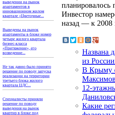
выведении на рынок
планировалось 
апартаментов в
инновационном жилом
Инвестор намере
квартале «Цветочные...
назад — к 2008 
Выведены на рынок
апартаменты в блоке номер
четыре жилого квартала
бизнес-класса
«Притяжение», его
Названа д
возведение...
из России
Не так давно было принято
В Крыму 
решение по поводу запуска
реализации на территории
Максимов
третьего блока жилого
квартала ЦДС...
12-этажны
Даниловс
Специалисты приняли
Какие рег
решение по поводу
выведения на рынок
федераль
квартир в блоке под