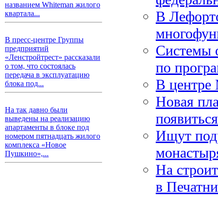
названием Whiteman жилого
В Лефорт
квартала...
многофун
В пресс-центре Группы
Системы 
предприятий
«Ленстройтрест» рассказали
по прогр
о том, что состоялась
передача в эксплуатацию
В центре 
блока под...
Новая пла
На так давно были
появиться
выведены на реализацию
апартаменты в блоке под
Ищут под
номером пятнадцать жилого
комплекса «Новое
монастыр
Пушкино»,...
На строит
в Печатни