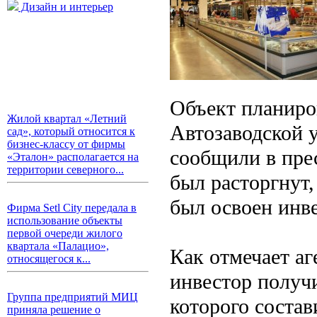
Дизайн и интерьер
Объект планиро
Жилой квартал «Летний
Автозаводской 
сад», который относится к
бизнес-классу от фирмы
сообщили в пре
«Эталон» располагается на
территории северного...
был расторгнут,
был освоен инве
Фирма Setl City передала в
использование объекты
первой очереди жилого
квартала «Палацио»,
Как отмечает а
относящегося к...
инвестор получ
Группа предприятий МИЦ
которого состав
приняла решение о