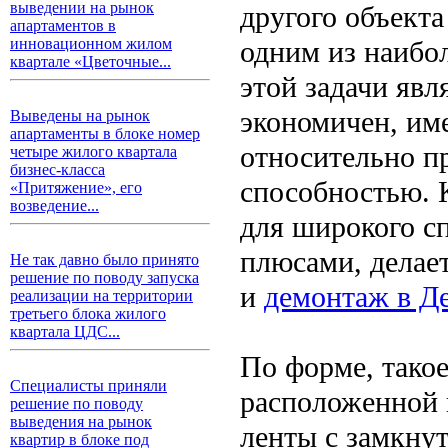
выведении на рынок
другого объекта
апартаментов в
одним из наибо
инновационном жилом
квартале «Цветочные...
этой задачи явл
экономичен, им
Выведены на рынок
апартаменты в блоке номер
относительно п
четыре жилого квартала
бизнес-класса
способностью. К
«Притяжение», его
возведение...
для широкого сп
плюсами, делает
Не так давно было принято
решение по поводу запуска
и
демонтаж в Д
реализации на территории
третьего блока жилого
квартала ЦДС...
По форме, такое
Специалисты приняли
расположенной 
решение по поводу
выведения на рынок
ленты с замкну
квартир в блоке под