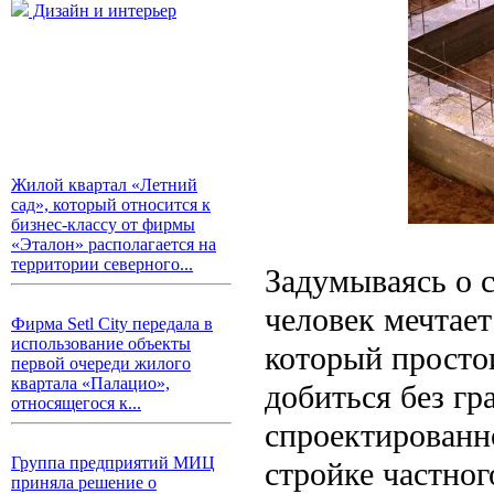
Дизайн и интерьер
Жилой квартал «Летний
сад», который относится к
бизнес-классу от фирмы
«Эталон» располагается на
территории северного...
Задумываясь о 
человек мечтае
Фирма Setl City передала в
использование объекты
который простои
первой очереди жилого
квартала «Палацио»,
добиться без г
относящегося к...
спроектированно
Группа предприятий МИЦ
стройке частног
приняла решение о