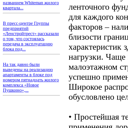
названием Whiteman жилого
ленточного фун
квартала...
для каждого кон
В пресс-центре Группы
факторов – нал
предприятий
«Ленстройтрест» рассказали
близости грани
о том, что состоялась
передача в эксплуатацию
характеристик з
блока под...
нагрузки. Чаще 
малоэтажном стр
На так давно были
выведены на реализацию
успешно примен
апартаменты в блоке под
номером пятнадцать жилого
Широкое распро
комплекса «Новое
Пушкино»,...
обусловлено це
• Простейшая т
применения дор