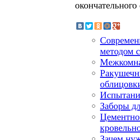
окончательного 
Современн
методом c
Межкомна
Ракушечн
облицовк
Испытание
Заборы дл
Цементно
кровельн
Зачем нуж