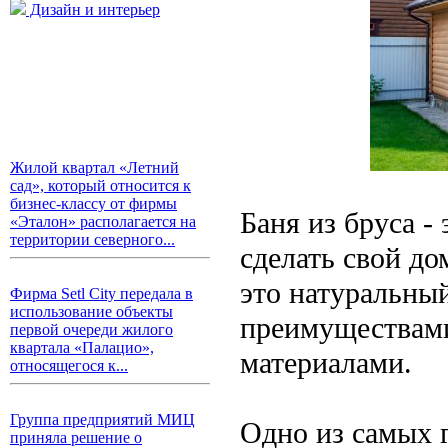
Дизайн и интерьер
Жилой квартал «Летний
сад», который относится к
бизнес-классу от фирмы
Баня из бруса -
«Эталон» располагается на
территории северного...
сделать свой д
это натуральны
Фирма Setl City передала в
использование объекты
преимуществами
первой очереди жилого
квартала «Палацио»,
материалами.
относящегося к...
Группа предприятий МИЦ
Одно из самых г
приняла решение о