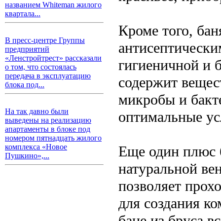
названием Whiteman жилого
квартала...
Кроме того, бан
В пресс-центре Группы
антисептическим
предприятий
«Ленстройтрест» рассказали
гигиеничной и б
о том, что состоялась
передача в эксплуатацию
содержит вещес
блока под...
микробы и бакте
На так давно были
оптимальные ус
выведены на реализацию
апартаменты в блоке под
номером пятнадцать жилого
комплекса «Новое
Еще один плюс б
Пушкино»,...
натуральной вен
позволяет прохо
для создания к
бане из бруса в