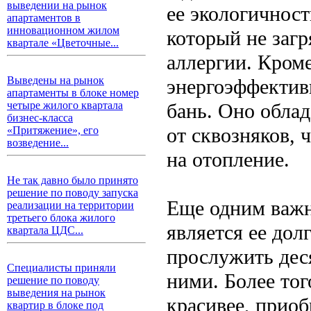
выведении на рынок
ее экологичност
апартаментов в
инновационном жилом
который не заг
квартале «Цветочные...
аллергии. Кроме
Выведены на рынок
энергоэффектив
апартаменты в блоке номер
бань. Оно обла
четыре жилого квартала
бизнес-класса
от сквозняков, 
«Притяжение», его
возведение...
на отопление.
Не так давно было принято
решение по поводу запуска
Еще одним важн
реализации на территории
третьего блока жилого
является ее дол
квартала ЦДС...
прослужить дес
Специалисты приняли
ними. Более тог
решение по поводу
выведения на рынок
красивее, прио
квартир в блоке под