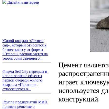
Дизайн и интерьер
Жилой квартал «Летний
сад», который относится к
бизнес-классу от фирмы
«Эталон» располагается на
территории северного...
Цемент являетс
распространенн
Фирма Setl City передала в
использование объекты
играет ключевую
первой очереди жилого
квартала «Палацио»,
используется д
относящегося к...
конструкций.
Группа предприятий МИЦ
приняла решение о