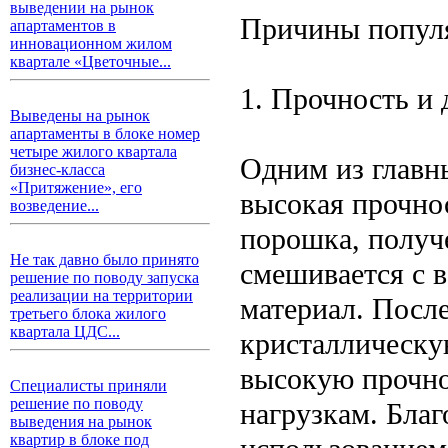
выведении на рынок
Причины попул
апартаментов в
инновационном жилом
квартале «Цветочные...
1. Прочность и 
Выведены на рынок
апартаменты в блоке номер
четыре жилого квартала
Одним из главн
бизнес-класса
«Притяжение», его
высокая прочнос
возведение...
порошка, получе
Не так давно было принято
смешивается с 
решение по поводу запуска
реализации на территории
материал. После
третьего блока жилого
квартала ЦДС...
кристаллическую
высокую прочно
Специалисты приняли
решение по поводу
нагрузкам. Благ
выведения на рынок
квартир в блоке под