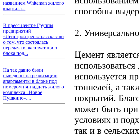
использованием
названием Whiteman жилого
способны выдер
квартала...
В пресс-центре Группы
2. Универсальн
предприятий
«Ленстройтрест» рассказали
о том, что состоялась
передача в эксплуатацию
Цемент являетс
блока под...
использоваться
На так давно были
используется пр
выведены на реализацию
апартаменты в блоке под
тоннелей, а так
номером пятнадцать жилого
комплекса «Новое
покрытий. Благ
Пушкино»,...
может быть при
условиях и подх
так и в сельски