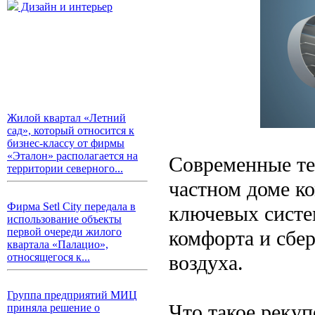
Дизайн и интерьер
Жилой квартал «Летний
сад», который относится к
бизнес-классу от фирмы
«Эталон» располагается на
Современные те
территории северного...
частном доме к
Фирма Setl City передала в
ключевых систе
использование объекты
первой очереди жилого
комфорта и сбер
квартала «Палацио»,
воздуха.
относящегося к...
Группа предприятий МИЦ
Что такое рекуп
приняла решение о