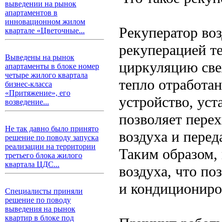
выведении на рынок
апартаментов в
инновационном жилом
Рекуператор воз
квартале «Цветочные...
рекуперацией т
Выведены на рынок
циркуляцию све
апартаменты в блоке номер
четыре жилого квартала
тепло отработан
бизнес-класса
«Притяжение», его
устройство, уст
возведение...
позволяет перех
Не так давно было принято
воздуха и перед
решение по поводу запуска
реализации на территории
Таким образом,
третьего блока жилого
квартала ЦДС...
воздуха, что по
и кондициониро
Специалисты приняли
решение по поводу
выведения на рынок
квартир в блоке под