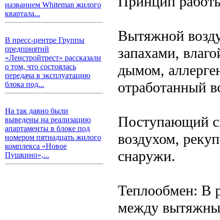
Принцип работы
названием Whiteman жилого
квартала...
Вытяжной возду
В пресс-центре Группы
запахами, влаг
предприятий
«Ленстройтрест» рассказали
дымом, аллерге
о том, что состоялась
передача в эксплуатацию
отработанный в
блока под...
На так давно были
Поступающий св
выведены на реализацию
апартаменты в блоке под
воздухом, реку
номером пятнадцать жилого
комплекса «Новое
снаружи.
Пушкино»,...
Теплообмен: В 
между вытяжным