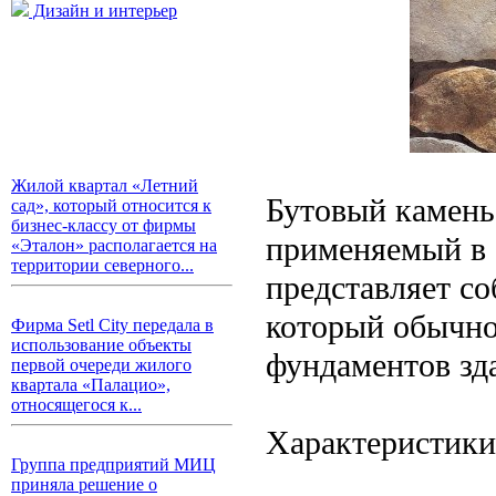
Дизайн и интерьер
Жилой квартал «Летний
Бутовый камень
сад», который относится к
бизнес-классу от фирмы
применяемый в 
«Эталон» располагается на
территории северного...
представляет с
который обычно 
Фирма Setl City передала в
использование объекты
фундаментов зд
первой очереди жилого
квартала «Палацио»,
относящегося к...
Характеристики
Группа предприятий МИЦ
приняла решение о