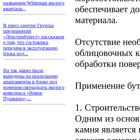
названием Whiteman жилого
обеспечивает до
квартала...
материала.
В пресс-центре Группы
предприятий
«Ленстройтрест» рассказали
Отсутствие необ
о том, что состоялась
передача в эксплуатацию
облицовочных к
блока под...
обработки повер
На так давно были
выведены на реализацию
апартаменты в блоке под
Применение бут
номером пятнадцать жилого
комплекса «Новое
Пушкино»,...
1. Строительств
Одним из основ
камня является 