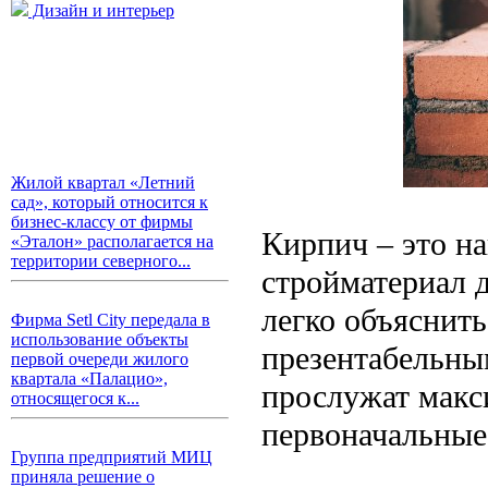
Дизайн и интерьер
Жилой квартал «Летний
сад», который относится к
бизнес-классу от фирмы
Кирпич – это н
«Эталон» располагается на
территории северного...
стройматериал д
легко объяснит
Фирма Setl City передала в
использование объекты
презентабельны
первой очереди жилого
квартала «Палацио»,
прослужат макс
относящегося к...
первоначальные
Группа предприятий МИЦ
приняла решение о