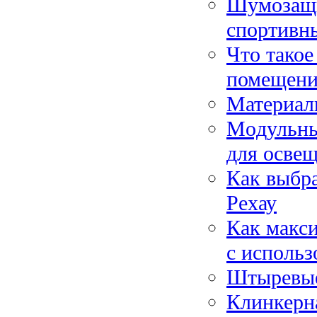
Шумозащи
спортивны
Что такое
помещени
Материалы
Moдульны
для ocвe
Как выбра
Рехау
Как макс
с исполь
Штыревые 
Клинкерна