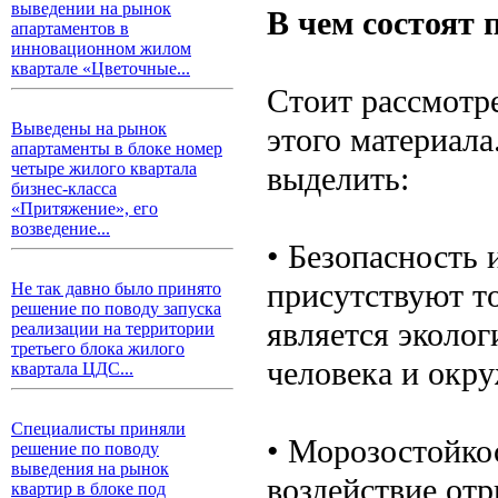
выведении на рынок
В чем состоят
апартаментов в
инновационном жилом
квартале «Цветочные...
Стоит рассмотр
Выведены на рынок
этого материал
апартаменты в блоке номер
четыре жилого квартала
выделить:
бизнес-класса
«Притяжение», его
возведение...
• Безопасность 
присутствуют т
Не так давно было принято
решение по поводу запуска
является эколо
реализации на территории
третьего блока жилого
человека и окр
квартала ЦДС...
Специалисты приняли
• Морозостойко
решение по поводу
выведения на рынок
воздействие от
квартир в блоке под