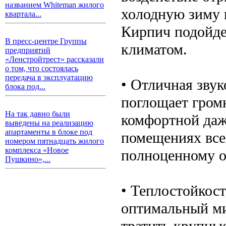
названием Whiteman жилого
холодную зиму 
квартала...
Кирпич подойде
В пресс-центре Группы
климатом.
предприятий
«Ленстройтрест» рассказали
о том, что состоялась
передача в эксплуатацию
• Отличная зву
блока под...
поглощает гром
На так давно были
комфортной даж
выведены на реализацию
апартаменты в блоке под
помещениях всег
номером пятнадцать жилого
комплекса «Новое
полноценному о
Пушкино»,...
• Теплостойкос
оптимальный ми
тратить крупны