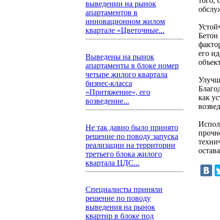
того,
выведении на рынок
обслу
апартаментов в
инновационном жилом
Устой
квартале «Цветочные...
Бетон
факто
его и
Выведены на рынок
объект
апартаменты в блоке номер
четыре жилого квартала
Улучш
бизнес-класса
Благо
«Притяжение», его
как у
возведение...
возве
Испол
Не так давно было принято
прочн
решение по поводу запуска
техни
реализации на территории
остава
третьего блока жилого
квартала ЦДС...
Специалисты приняли
решение по поводу
выведения на рынок
квартир в блоке под