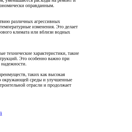
ем, уменьшаются расходы на ремонт и
экономически оправданным.
ствию различных агрессивных
 температурные изменения. Это делает
рового климата или вблизи водных
ые технические характеристики, такие
струкций. Это особенно важно при
 надежности.
преимуществ, таких как высокая
ию окружающей среды и улучшенные
строительной отрасли и продолжает
й