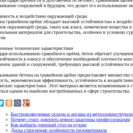
 благодаря прочности и долговечности бетона с гравийным щебн
живание сооружений в будущем, что делает его использование 
чивость к воздействию окружающей среды
 на гравийном щебне обладает высокой устойчивостью к воздей
ров окружающей среды, таких как влага, химические вещества и
деальным материалом для строительства, особенно в условиях су
ов.
енные технические характеристики
даря использованию гравийного щебня, бетон обретает улучшенн
стойчивость к износу и обеспечение необходимой плотности кон
дении зданий и сооружений, требующих высокой устойчивости и
ьзование бетона на гравийном щебне предоставляет множество 
ость, экономическая эффективность, устойчивость к воздейств
ческие характеристики. Этот материал является незаменимым в 
ться одним из наиболее востребованных в сфере строительства.
Быстровозводимые склады и ангары из металлоконструкци
Почему стоит доверить ремонт квартиры профессионалам
Как выбрать длинный стол на кухню
Доска строганная: особенности пиломатериала