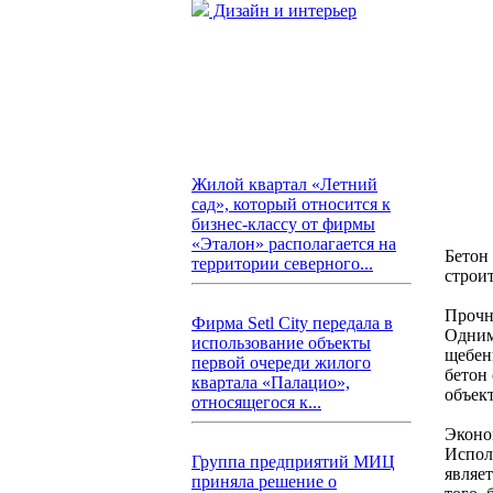
Дизайн и интерьер
Жилой квартал «Летний
сад», который относится к
бизнес-классу от фирмы
«Эталон» располагается на
Бетон
территории северного...
строи
Прочн
Фирма Setl City передала в
Одним
использование объекты
щебен
первой очереди жилого
бетон
квартала «Палацио»,
объект
относящегося к...
Эконо
Испол
Группа предприятий МИЦ
являе
приняла решение о