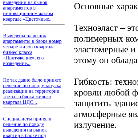
выведении на рынок
Основные харак
апартаментов в
инновационном жилом
квартале «Цветочные...
Техноэласт – эт
Выведены на рынок
полимерных ком
апартаменты в блоке номер
эластомерные и
четыре жилого квартала
бизнес-класса
этому он облада
«Притяжение», его
возведение...
Гибкость: техно
Не так давно было принято
решение по поводу запуска
кровли любой ф
реализации на территории
третьего блока жилого
защитить здани
квартала ЦДС...
атмосферные яв
Специалисты приняли
излучение.
решение по поводу
выведения на рынок
квартир в блоке под