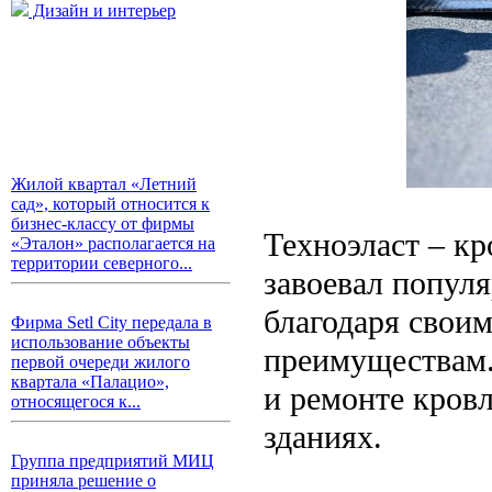
Дизайн и интерьер
Жилой квартал «Летний
сад», который относится к
бизнес-классу от фирмы
Техноэласт – к
«Эталон» располагается на
территории северного...
завоевал популя
благодаря свои
Фирма Setl City передала в
использование объекты
преимуществам.
первой очереди жилого
квартала «Палацио»,
и ремонте кров
относящегося к...
зданиях.
Группа предприятий МИЦ
приняла решение о