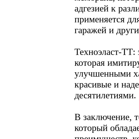
адгезией к раз
применяется дл
гаражей и друг
Техноэласт-ТТ:
которая имитиру
улучшенными ха
красивые и над
десятилетиями.
В заключение, т
который облада
преимуществ, к