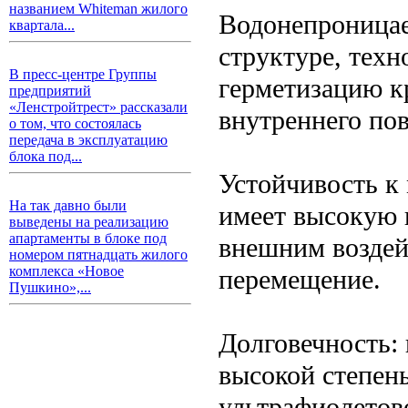
названием Whiteman жилого
Водонепроницае
квартала...
структуре, тех
В пресс-центре Группы
герметизацию к
предприятий
«Ленстройтрест» рассказали
внутреннего по
о том, что состоялась
передача в эксплуатацию
блока под...
Устойчивость к
На так давно были
имеет высокую 
выведены на реализацию
апартаменты в блоке под
внешним воздей
номером пятнадцать жилого
комплекса «Новое
перемещение.
Пушкино»,...
Долговечность: 
высокой степен
ультрафиолетово