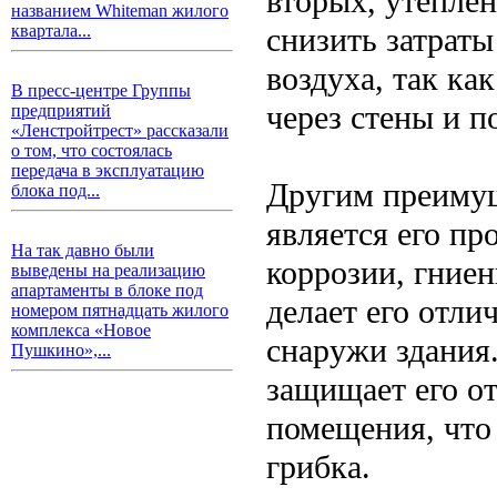
вторых, утепле
названием Whiteman жилого
снизить затрат
квартала...
воздуха, так ка
В пресс-центре Группы
через стены и п
предприятий
«Ленстройтрест» рассказали
о том, что состоялась
передача в эксплуатацию
Другим преимущ
блока под...
является его пр
На так давно были
коррозии, гние
выведены на реализацию
апартаменты в блоке под
делает его отл
номером пятнадцать жилого
комплекса «Новое
снаружи здания.
Пушкино»,...
защищает его от
помещения, что
грибка.