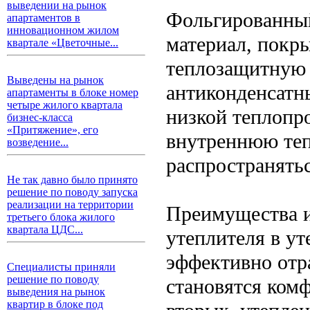
выведении на рынок
Фольгированный
апартаментов в
инновационном жилом
материал, покр
квартале «Цветочные...
теплозащитную 
Выведены на рынок
антиконденсатны
апартаменты в блоке номер
четыре жилого квартала
низкой теплопр
бизнес-класса
«Притяжение», его
внутреннюю теп
возведение...
распространять
Не так давно было принято
решение по поводу запуска
реализации на территории
Преимущества и
третьего блока жилого
квартала ЦДС...
утеплителя в ут
эффективно отр
Специалисты приняли
решение по поводу
становятся ком
выведения на рынок
квартир в блоке под