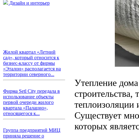
Дизайн и интерьер
Жилой квартал «Летний
сад», который относится к
бизнес-классу от фирмы
«Эталон» располагается на
территории северного...
Утепление дома
строительства,
Фирма Setl City передала в
использование объекты
теплоизоляции 
первой очереди жилого
квартала «Палацио»,
Существует мно
относящегося к...
которых являет
Группа предприятий МИЦ
приняла решение о