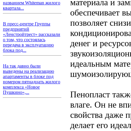
материала и за
названием Whiteman жилого
квартала...
обеспечивает в
позволяет снизи
В пресс-центре Группы
предприятий
кондиционирова
«Ленстройтрест» рассказали
о том, что состоялась
денег и ресурсо
передача в эксплуатацию
блока под...
звукоизоляционн
идеальным мате
На так давно были
выведены на реализацию
шумоизолирующи
апартаменты в блоке под
номером пятнадцать жилого
комплекса «Новое
Пенопласт такж
Пушкино»,...
влаге. Он не вп
свойства даже п
делает его идеа