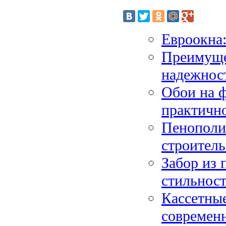
Евроокна
Преимущес
надежнос
Обои на ф
практично
Пенополи
строител
Забор из 
стильнос
Кассетные
современ