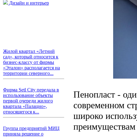
Дизайн и интерьер
Жилой квартал «Летний
сад», который относится к
бизнес-классу от фирмы
«Эталон» располагается на
территории северного...
Фирма Setl City передала в
Пенопласт - од
использование объекты
первой очереди жилого
современном ст
квартала «Палацио»,
относящегося к...
широко использ
преимуществам 
Группа предприятий МИЦ
приняла решение о