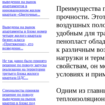
выведении на рынок
апартаментов в
Преимущества п
инновационном жилом
квартале «Цветочные...
прочности. Этот
воздушных поло
Выведены на рынок
удобным для тр
апартаменты в блоке номер
четыре жилого квартала
пенопласт обла
бизнес-класса
«Притяжение», его
к различным воз
возведение...
нагрузки и терм
Не так давно было принято
свойствам, он м
решение по поводу запуска
реализации на территории
условиях и при
третьего блока жилого
квартала ЦДС...
Одним из главн
Специалисты приняли
решение по поводу
теплоизоляцион
выведения на рынок
квартир в блоке под