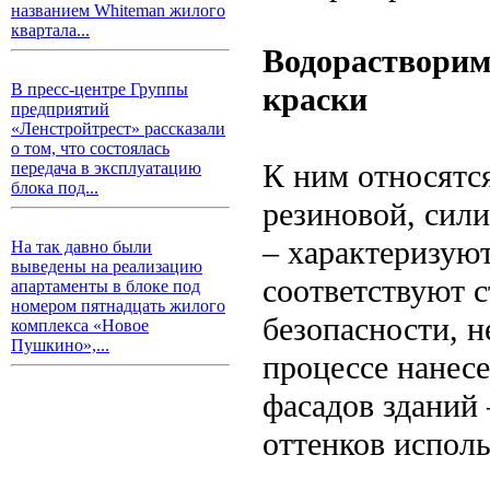
названием Whiteman жилого
квартала...
Водорастворим
В пресс-центре Группы
краски
предприятий
«Ленстройтрест» рассказали
о том, что состоялась
К ним относятс
передача в эксплуатацию
блока под...
резиновой, сил
– характеризую
На так давно были
выведены на реализацию
соответствуют 
апартаменты в блоке под
номером пятнадцать жилого
безопасности, н
комплекса «Новое
Пушкино»,...
процессе нанесе
фасадов зданий
оттенков исполь