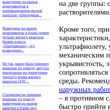
на две группы:
выведении на рынок
апартаментов в
растворителями
инновационном жилом
квартале «Цветочные...
Кроме того, пр
Выведены на рынок
апартаменты в блоке номер
характеристики,
четыре жилого квартала
бизнес-класса
ультрафиолету,
«Притяжение», его
возведение...
механическим п
укрывистость, э
Не так давно было принято
решение по поводу запуска
сопротивляться
реализации на территории
третьего блока жилого
среды. Рекомен
квартала ЦДС...
наружных рабо
Специалисты приняли
– в противном 
решение по поводу
выведения на рынок
быстро прийти в
квартир в блоке под