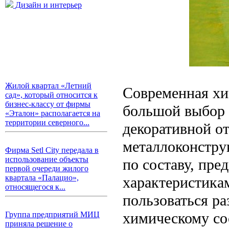
Дизайн и интерьер
Жилой квартал «Летний
Современная хи
сад», который относится к
бизнес-классу от фирмы
большой выбор 
«Эталон» располагается на
территории северного...
декоративной от
металлоконстру
Фирма Setl City передала в
использование объекты
по составу, пр
первой очереди жилого
квартала «Палацио»,
характеристика
относящегося к...
пользоваться ра
химическому сос
Группа предприятий МИЦ
приняла решение о