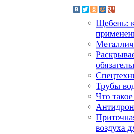
Щебень: 
применен
Металлич
Раскрывае
обязател
Спецтехни
Трубы во
Что такое
Антидроно
Приточная
воздуха д