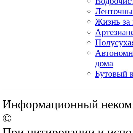
Водоочист
Ленточны
Жизнь за 
Артезиан
Полусуха
Автономна
дома
Бутовый к
Информационный некомм
©
При цитировании и испо