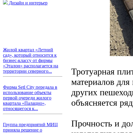
Дизайн и интерьер
Жилой квартал «Летний
сад», который относится к
бизнес-классу от фирмы
«Эталон» располагается на
Тротуарная плит
территории северного...
материалов для
Фирма Setl City передала в
других пешеход
использование объекты
первой очереди жилого
объясняется ря
квартала «Палацио»,
относящегося к...
Прочность и до
Группа предприятий МИЦ
приняла решение о