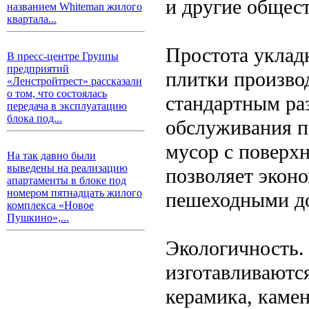
и другие общес
названием Whiteman жилого
квартала...
Простота уклад
В пресс-центре Группы
предприятий
плитки производ
«Ленстройтрест» рассказали
о том, что состоялась
стандартным ра
передача в эксплуатацию
блока под...
обслуживания п
мусор с поверхн
На так давно были
выведены на реализацию
позволяет эконо
апартаменты в блоке под
номером пятнадцать жилого
пешеходными д
комплекса «Новое
Пушкино»,...
Экологичность.
изготавливаются
керамика, камен