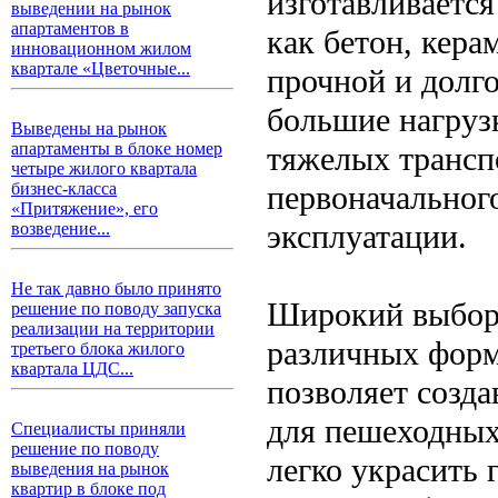
изготавливается
выведении на рынок
апартаментов в
как бетон, кера
инновационном жилом
квартале «Цветочные...
прочной и долг
большие нагруз
Выведены на рынок
апартаменты в блоке номер
тяжелых транспо
четыре жилого квартала
первоначальног
бизнес-класса
«Притяжение», его
эксплуатации.
возведение...
Не так давно было принято
Широкий выбор 
решение по поводу запуска
реализации на территории
различных форма
третьего блока жилого
квартала ЦДС...
позволяет созд
для пешеходных
Специалисты приняли
решение по поводу
легко украсить 
выведения на рынок
квартир в блоке под