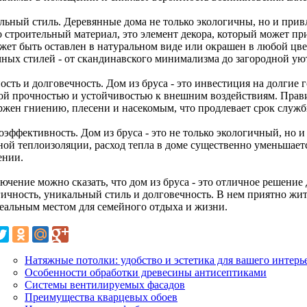
льный стиль. Деревянные дома не только экологичны, но и привл
о строительный материал, это элемент декора, который может пр
жет быть оставлен в натуральном виде или окрашен в любой цвет
чных стилей - от скандинавского минимализма до загородной ую
сть и долговечность. Дом из бруса - это инвестиция на долгие г
ой прочностью и устойчивостью к внешним воздействиям. Прав
ржен гниению, плесени и насекомым, что продлевает срок служб
оэффективность. Дом из бруса - это не только экологичный, но 
ной теплоизоляции, расход тепла в доме существенно уменьшаетс
ении.
ючение можно сказать, что дом из бруса - это отличное решение 
ичность, уникальный стиль и долговечность. В нем приятно жить,
деальным местом для семейного отдыха и жизни.
Натяжные потолки: удобство и эстетика для вашего интерь
Особенности обработки древесины антисептиками
Системы вентилируемых фасадов
Преимущества кварцевых обоев