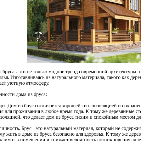
з бруса - это не только модное тренд современной архитектуры, 
лья. Изготавливаясь из натурального материала, такого как дер
дает уютную атмосферу.
нности дома из бруса:
рт. Дом из бруса отличается хорошей теплоизоляцией и сохранен
ия для проживания в любое время года. К тому же деревянные с
золяцией, что делает дом из бруса тихим и спокойным местом дл
гичность. Брус - это натуральный материал, который не содержи
у жить в доме из бруса безопасно для здоровья. К тому же дере
климат в помещении и снижает вероятность возникновения алле