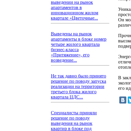
выведении на рынок
апартаментов в
Уника
инновационном жилом
прост
квартале «Цветочные...
Он мо
разли
Выведены на рынок
Прочно
апартаменты в блоке номер
высок
четыре жилого квартала
подве
бизнес-класса
«Притяжение», его
Энерг
возведение...
отлич
отопл
Не так давно было принято
В закл
решение по поводу запуска
эколог
реализации на территории
его и
третьего блока жилого
квартала ЦДС...
Специалисты приняли
решение по поводу
выведения на рынок
квартир в блоке под