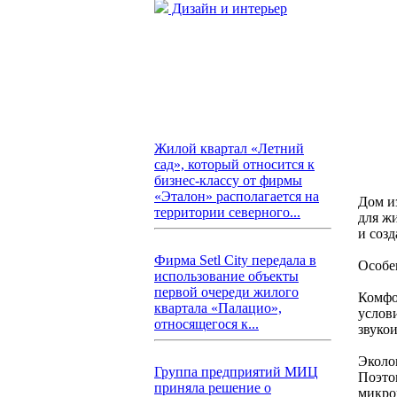
Дизайн и интерьер
Жилой квартал «Летний
сад», который относится к
бизнес-классу от фирмы
«Эталон» располагается на
Дом и
территории северного...
для жи
и соз
Фирма Setl City передала в
Особе
использование объекты
первой очереди жилого
Комфо
квартала «Палацио»,
услов
относящегося к...
звукои
Эколо
Группа предприятий МИЦ
Поэтом
приняла решение о
микро