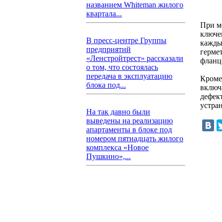
названием Whiteman жилого
квартала...
При м
ключе
В пресс-центре Группы
кажды
предприятий
герме
«Ленстройтрест» рассказали
фланц
о том, что состоялась
передача в эксплуатацию
Кроме
блока под...
включ
дефек
устра
На так давно были
выведены на реализацию
апартаменты в блоке под
номером пятнадцать жилого
комплекса «Новое
Пушкино»,...