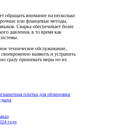
ует обращать внимание на несколько
варочные или фланцевые методы,
авыков. Сварка обеспечивает более
ого давления, в то время как
системы.
рное техническое обслуживание,
 своевременно выявить и устранить
но сразу принимать меры по их
огранитная плитка для облицовки
тдыха
аказ
024 году