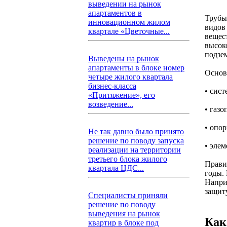
выведении на рынок
апартаментов в
Трубы
инновационном жилом
видов
квартале «Цветочные...
вещест
высок
подзе
Выведены на рынок
апартаменты в блоке номер
Основ
четыре жилого квартала
бизнес-класса
• сис
«Притяжение», его
возведение...
• газ
• опо
Не так давно было принято
решение по поводу запуска
• элем
реализации на территории
третьего блока жилого
Прави
квартала ЦДС...
годы. 
Напри
защит
Специалисты приняли
решение по поводу
выведения на рынок
Как
квартир в блоке под