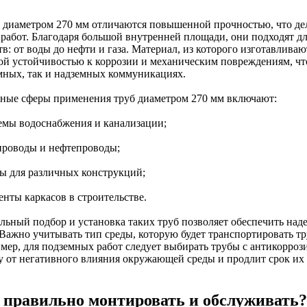
 диаметром 270 мм отличаются повышенной прочностью, что де
 работ. Благодаря большой внутренней площади, они подходят д
в: от воды до нефти и газа. Материал, из которого изготавлива
ой устойчивостью к коррозии и механическим повреждениям, что
мных, так и надземных коммуникациях.
ные сферы применения труб диаметром 270 мм включают:
темы водоснабжения и канализации;
опроводы и нефтепроводы;
ры для различных конструкций;
енты каркасов в строительстве.
льный подбор и установка таких труб позволяет обеспечить над
Важно учитывать тип среды, которую будет транспортировать тру
мер, для подземных работ следует выбирать трубы с антикорро
у от негативного влияния окружающей среды и продлит срок их
 правильно монтировать и обслуживать?