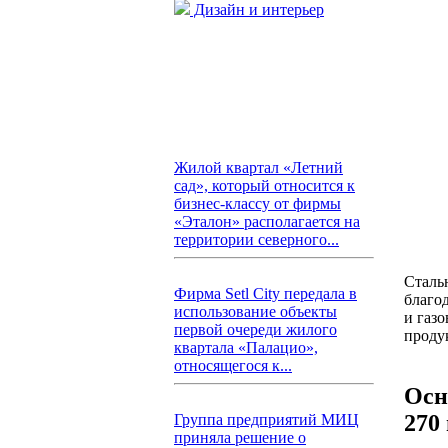
Дизайн и интерьер
Жилой квартал «Летний
сад», который относится к
бизнес-классу от фирмы
«Эталон» располагается на
территории северного...
Сталь
Фирма Setl City передала в
благо
использование объекты
и газ
первой очереди жилого
проду
квартала «Палацио»,
относящегося к...
Осн
270
Группа предприятий МИЦ
приняла решение о