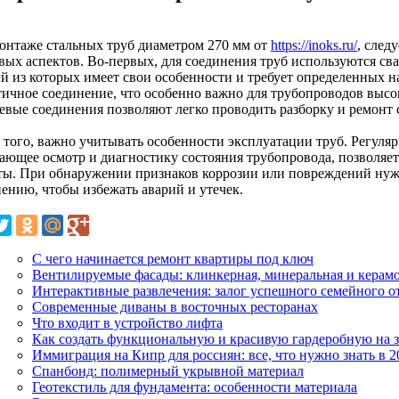
онтаже стальных труб диаметром 270 мм от
https://inoks.ru/
, след
вых аспектов. Во-первых, для соединения труб используются с
й из которых имеет свои особенности и требует определенных н
тичное соединение, что особенно важно для трубопроводов высок
евые соединения позволяют легко проводить разборку и ремонт 
 того, важно учитывать особенности эксплуатации труб. Регуля
ающее осмотр и диагностику состояния трубопровода, позволяет
ты. При обнаружении признаков коррозии или повреждений нуж
нению, чтобы избежать аварий и утечек.
С чего начинается ремонт квартиры под ключ
Вентилируемые фасады: клинкерная, минеральная и керам
Интерактивные развлечения: залог успешного семейного о
Современные диваны в восточных ресторанах
Что входит в устройство лифта
Как создать функциональную и красивую гардеробную на з
Иммиграция на Кипр для россиян: все, что нужно знать в 2
Спанбонд: полимерный укрывной материал
Геотекстиль для фундамента: особенности материала