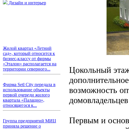
Дизайн и интерьер
Жилой квартал «Летний
сад», который относится к
бизнес-классу от фирмы
«Эталон» располагается на
Цокольный этаж
территории северного...
дополнительное
Фирма Setl City передала в
возможность оп
использование объекты
первой очереди жилого
домовладельцев 
квартала «Палацио»,
относящегося к...
Первым и основ
Группа предприятий МИЦ
приняла решение о