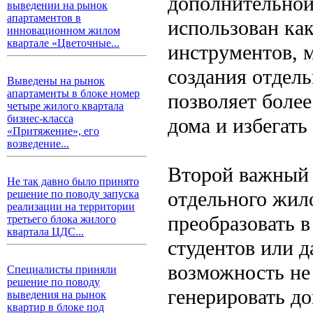
дополнительной
выведении на рынок
апартаментов в
использован ка
инновационном жилом
квартале «Цветочные...
инструментов, м
создания отдель
Выведены на рынок
апартаменты в блоке номер
позволяет боле
четыре жилого квартала
бизнес-класса
дома и избегать
«Притяжение», его
возведение...
Второй важный 
Не так давно было принято
отдельного жил
решение по поводу запуска
реализации на территории
преобразовать в
третьего блока жилого
квартала ЦДС...
студентов или д
возможность не 
Специалисты приняли
решение по поводу
генерировать д
выведения на рынок
квартир в блоке под