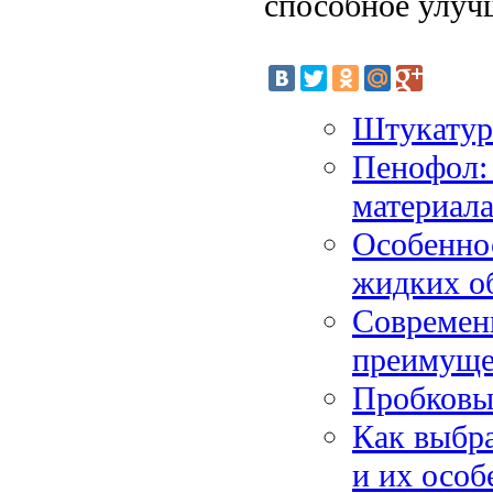
способное улуч
Штукатур
Пенофол:
материал
Особенно
жидких о
Современн
преимуще
Пробковы
Как выбра
и их особ