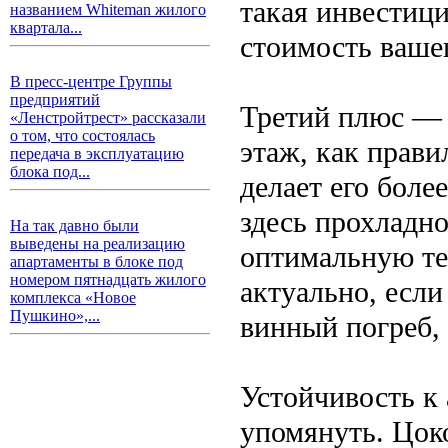
такая инвестиц
названием Whiteman жилого
квартала...
стоимость ваше
В пресс-центре Группы
предприятий
Третий плюс — 
«Ленстройтрест» рассказали
о том, что состоялась
этаж, как прави
передача в эксплуатацию
блока под...
делает его боле
здесь прохладно
На так давно были
выведены на реализацию
оптимальную те
апартаменты в блоке под
номером пятнадцать жилого
актуально, если
комплекса «Новое
Пушкино»,...
винный погреб,
Устойчивость к
упомянуть. Цок