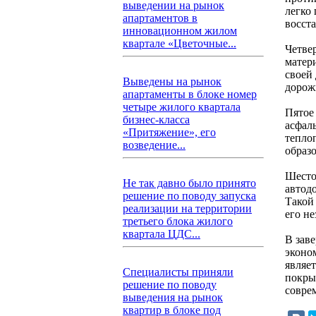
выведении на рынок
легко
апартаментов в
восст
инновационном жилом
квартале «Цветочные...
Четве
матер
своей
Выведены на рынок
дорож
апартаменты в блоке номер
четыре жилого квартала
Пятое
бизнес-класса
асфаль
«Притяжение», его
тепло
возведение...
образ
Шесто
Не так давно было принято
автод
решение по поводу запуска
Такой 
реализации на территории
его н
третьего блока жилого
квартала ЦДС...
В зав
эконо
являе
Специалисты приняли
покры
решение по поводу
совре
выведения на рынок
квартир в блоке под