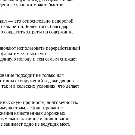
ежденные участки можно быстро
.
альт — это относительно недорогой
как бетон. Более того, благодаря
но сократить затраты на содержание
зволяют использовать переработанный
 асфальт имеет высокую
ждливую погоду и тем самым снижает
вание подходит не только для
ортивных сооружений и даже дворов.
так и в сельских условиях, что делает
бе высокую прочность, долговечность,
еимуществам, асфальтирование
ержания качественных дорожных
зумевает активное использование
е занимает одно из ведущих мест.