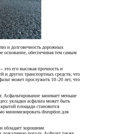
ство и долговечность дорожных
е основание, обеспечивая тем самым
 это его высокая прочность и
й и других транспортных средств, что
альт может прослужить 10–20 лет, что
т. Асфальтирование занимает меньше
есс укладки асфальта может быть
о крытой площади становится
о минимизировать disruption для
Он обладает хорошими
в дождливую погоду. Асфальт также