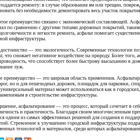
 поддается ремонту: в случае образования ям или трещин, повр
ановить без необходимости демонтировать весь участок покрытия
ртое преимущество связано с экономической составляющей. Асф
иал по сравнению с другими типами дорожных покрытий, такими 
 долговечности и легкости ремонта, асфальт помогает существен
ной инфраструктуры.
 достоинство — это экологичность. Современные технологии по
т, что снижает негативное воздействие на природу. Более того,
проводность, что способствует более быстрому высыханию в до
ование луж.
е преимущество — это широкая область применения. Асфальтиро
орог, но и для пешеходных дорожек, площадок для парковки, сп
универсальный материал может использоваться как в городских, 
езаменимым в строительстве инфраструктуры.
ершение, асфальтирование — это процесс, который сочетает в се
мичность и практичность. Благодаря своим многочисленным пр
тся одним из самых эффективных решений для создания и подд
тий. Стремление к улучшению городской инфраструктуры подра
менных технологий и материалов, среди которых асфальтировани