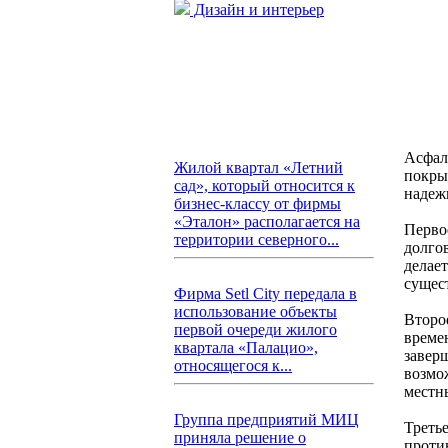
Дизайн и интерьер
Асфал
Жилой квартал «Летний
покры
сад», который относится к
надеж
бизнес-классу от фирмы
«Эталон» располагается на
Перво
территории северного...
долго
делае
сущес
Фирма Setl City передала в
использование объекты
Второ
первой очереди жилого
време
квартала «Палацио»,
завер
относящегося к...
возмо
местн
Группа предприятий МИЦ
Треть
приняла решение о
проти