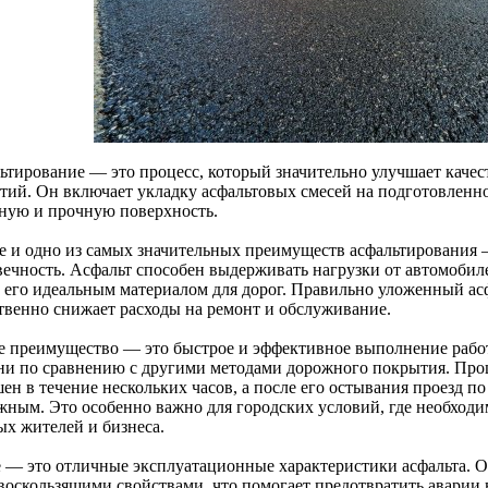
ьтирование — это процесс, который значительно улучшает каче
тий. Он включает укладку асфальтовых смесей на подготовленно
ную и прочную поверхность.
е и одно из самых значительных преимуществ асфальтирования —
вечность. Асфальт способен выдерживать нагрузки от автомобиле
т его идеальным материалом для дорог. Правильно уложенный асф
твенно снижает расходы на ремонт и обслуживание.
е преимущество — это быстрое и эффективное выполнение рабо
ни по сравнению с другими методами дорожного покрытия. Проц
шен в течение нескольких часов, а после его остывания проезд п
жным. Это особенно важно для городских условий, где необходим
ых жителей и бизнеса.
е — это отличные эксплуатационные характеристики асфальта. 
воскользящими свойствами, что помогает предотвратить аварии 