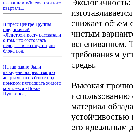
Экологичность:
названием Whiteman жилого
квартала...
изготавливается
снижает объем о
В пресс-центре Группы
предприятий
чистым вариант
«Ленстройтрест» рассказали
о том, что состоялась
вспениванием. 
передача в эксплуатацию
блока под...
требованиям ус
среды.
На так давно были
выведены на реализацию
апартаменты в блоке под
Высокая прочнос
номером пятнадцать жилого
комплекса «Новое
использованию 
Пушкино»,...
материал облад
устойчивостью 
его идеальным д