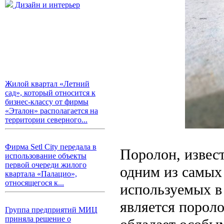
Дизайн и интерьер
Жилой квартал «Летний
сад», который относится к
бизнес-классу от фирмы
«Эталон» располагается на
территории северного...
Фирма Setl City передала в
Поролон, извес
использование объекты
первой очереди жилого
одним из самых
квартала «Палацио»,
относящегося к...
используемых в
является порол
Группа предприятий МИЦ
приняла решение о