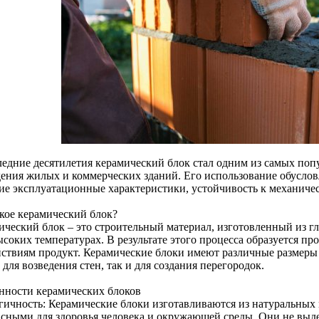
ледние десятилетия керамический блок стал одним из самых поп
дения жилых и коммерческих зданий. Его использование обусло
ие эксплуатационные характеристики, устойчивость к механиче
акое керамический блок?
ический блок – это строительный материал, изготовленный из гл
ысоких температурах. В результате этого процесса образуется 
йствиям продукт. Керамические блоки имеют различные размеры 
 для возведения стен, так и для создания перегородок.
нности керамических блоков
гичность: Керамические блоки изготавливаются из натуральных м
асными для здоровья человека и окружающей среды. Они не выд