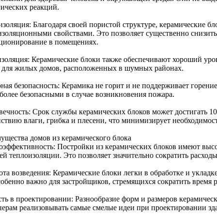
гических реакций.
изоляция: Благодаря своей пористой структуре, керамические б
изоляционными свойствами. Это позволяет существенно снизить 
ционирование в помещениях.
изоляция: Керамические блоки также обеспечивают хороший уров
 для жилых домов, расположенных в шумных районах.
ая безопасность: Керамика не горит и не поддерживает горение,
 более безопасными в случае возникновения пожара.
вечность: Срок службы керамических блоков может достигать 10
йствию влаги, грибка и плесени, что минимизирует необходимост
ущества домов из керамического блока
оэффективность: Постройки из керамических блоков имеют выс
ей теплоизоляции. Это позволяет значительно сократить расход
та возведения: Керамические блоки легки в обработке и укладке,
собенно важно для застройщиков, стремящихся сократить время 
сть в проектировании: Разнообразие форм и размеров керамическ
нерам реализовывать самые смелые идеи при проектировании зд