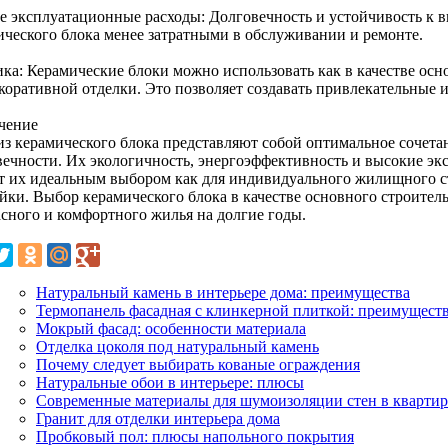
е эксплуатационные расходы: Долговечность и устойчивость к 
ического блока менее затратными в обслуживании и ремонте.
ика: Керамические блоки можно использовать как в качестве осно
екоративной отделки. Это позволяет создавать привлекательные 
чение
из керамического блока представляют собой оптимальное сочетан
вечности. Их экологичность, энергоэффективность и высокие э
т их идеальным выбором как для индивидуального жилищного стр
ойки. Выбор керамического блока в качестве основного строител
асного и комфортного жилья на долгие годы.
Натуральный камень в интерьере дома: преимущества
Термопанель фасадная с клинкерной плиткой: преимущест
Мокрый фасад: особенности материала
Отделка цоколя под натуральный камень
Почему следует выбирать кованые ограждения
Натуральные обои в интерьере: плюсы
Современные материалы для шумоизоляции стен в квартир
Гранит для отделки интерьера дома
Пробковый пол: плюсы напольного покрытия