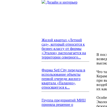
Дизайн и интерьер
Жилой квартал «Летний
сад», который относится к
бизнес-классу от фирмы
«Эталон» располагается на
В пос
территории северного...
возве
высок
Фирма Setl City передала в
Что т
использование объекты
Керам
первой очереди жилого
при в
квартала «Палацио»,
возде
относящегося к...
их как
Особе
Группа предприятий МИЦ
Эколо
приняла решение о
безоп