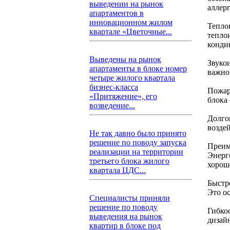
выведении на рынок
аллер
апартаментов в
инновационном жилом
Тепло
квартале «Цветочные...
тепло
конди
Выведены на рынок
Звуко
апартаменты в блоке номер
важно
четыре жилого квартала
бизнес-класса
Пожарн
«Притяжение», его
блока
возведение...
Долго
возде
Не так давно было принято
решение по поводу запуска
Преим
реализации на территории
Энерг
третьего блока жилого
хорош
квартала ЦДС...
Быстро
Это о
Специалисты приняли
решение по поводу
Гибко
выведения на рынок
дизай
квартир в блоке под