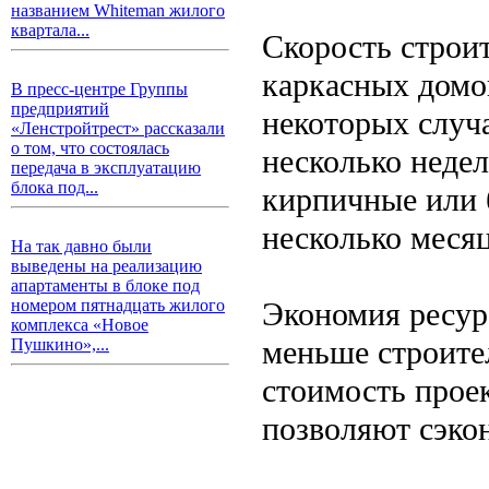
названием Whiteman жилого
квартала...
Скорость строи
каркасных домо
В пресс-центре Группы
предприятий
некоторых случ
«Ленстройтрест» рассказали
о том, что состоялась
несколько недел
передача в эксплуатацию
блока под...
кирпичные или 
несколько месяц
На так давно были
выведены на реализацию
апартаменты в блоке под
Экономия ресурс
номером пятнадцать жилого
комплекса «Новое
меньше строите
Пушкино»,...
стоимость прое
позволяют сэкон