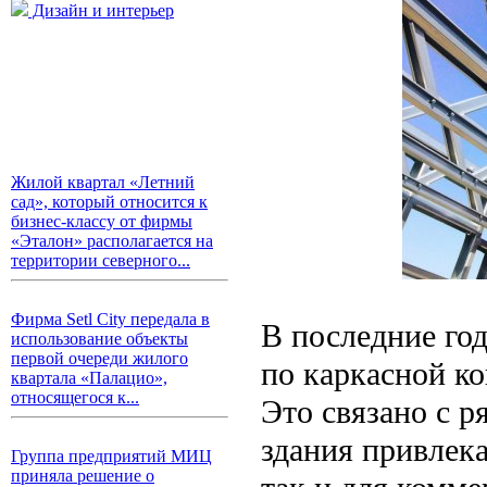
Дизайн и интерьер
Жилой квартал «Летний
сад», который относится к
бизнес-классу от фирмы
«Эталон» располагается на
территории северного...
Фирма Setl City передала в
В последние го
использование объекты
первой очереди жилого
по каркасной ко
квартала «Палацио»,
относящегося к...
Это связано с 
здания привлек
Группа предприятий МИЦ
приняла решение о