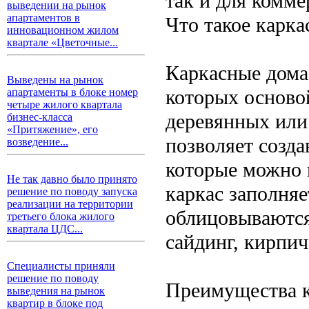
так и для комм
выведении на рынок
апартаментов в
Что такое карка
инновационном жилом
квартале «Цветочные...
Каркасные дома
Выведены на рынок
которых основой
апартаменты в блоке номер
четыре жилого квартала
деревянных или
бизнес-класса
«Притяжение», его
позволяет созда
возведение...
которые можно 
Не так давно было принято
каркас заполняе
решение по поводу запуска
реализации на территории
облицовываются
третьего блока жилого
квартала ЦДС...
сайдинг, кирпич
Специалисты приняли
решение по поводу
Преимущества 
выведения на рынок
квартир в блоке под