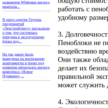
общую стоимост
названием Whiteman жилого
квартала...
работать с пено
удобному разме
В пресс-центре Группы
предприятий
«Ленстройтрест» рассказали
3. Долговечнос
о том, что состоялась
передача в эксплуатацию
Пеноблоки не п
блока под...
воздействию вре
На так давно были
Они также обла
выведены на реализацию
апартаменты в блоке под
делает их безо
номером пятнадцать жилого
комплекса «Новое
правильной эксп
Пушкино»,...
может служить 
4. Экологичнос