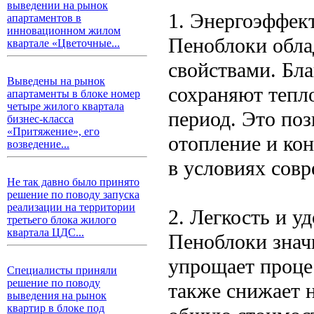
выведении на рынок
1. Энергоэффек
апартаментов в
инновационном жилом
Пеноблоки обл
квартале «Цветочные...
свойствами. Бла
Выведены на рынок
сохраняют тепло
апартаменты в блоке номер
четыре жилого квартала
период. Это поз
бизнес-класса
«Притяжение», его
отопление и ко
возведение...
в условиях совр
Не так давно было принято
решение по поводу запуска
реализации на территории
2. Легкость и у
третьего блока жилого
квартала ЦДС...
Пеноблоки значи
упрощает проце
Специалисты приняли
решение по поводу
также снижает н
выведения на рынок
квартир в блоке под