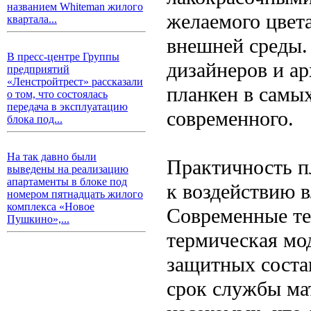
названием Whiteman жилого
желаемого цвета
квартала...
внешней среды.
В пресс-центре Группы
дизайнеров и ар
предприятий
«Ленстройтрест» рассказали
планкен в самых
о том, что состоялась
передача в эксплуатацию
современного.
блока под...
На так давно были
Практичность пл
выведены на реализацию
апартаменты в блоке под
к воздействию в
номером пятнадцать жилого
комплекса «Новое
Современные те
Пушкино»,...
термическая мо
защитных соста
срок службы мат