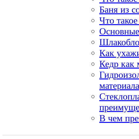
Баня из с
Что такое
Основные
Шлакобло
Как ухажи
Кедр как 
Гидроизо
материала
Стеклопла
преимуще
В чем пре