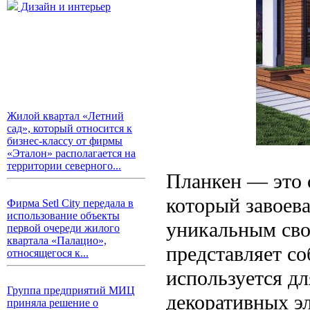
Дизайн и интерьер
Жилой квартал «Летний
сад», который относится к
бизнес-классу от фирмы
«Эталон» располагается на
территории северного...
Планкен — это 
который завоев
Фирма Setl City передала в
использование объекты
уникальным сво
первой очереди жилого
квартала «Палацио»,
представляет со
относящегося к...
используется дл
Группа предприятий МИЦ
декоративных эл
приняла решение о