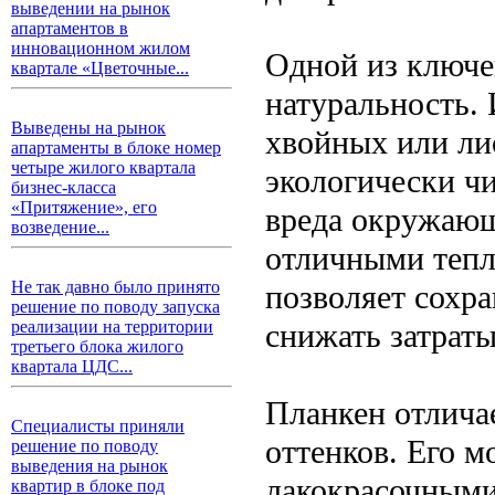
выведении на рынок
апартаментов в
инновационном жилом
Одной из ключе
квартале «Цветочные...
натуральность. 
Выведены на рынок
хвойных или лис
апартаменты в блоке номер
четыре жилого квартала
экологически ч
бизнес-класса
«Притяжение», его
вреда окружающе
возведение...
отличными тепл
Не так давно было принято
позволяет сохра
решение по поводу запуска
снижать затраты
реализации на территории
третьего блока жилого
квартала ЦДС...
Планкен отличае
Специалисты приняли
оттенков. Его 
решение по поводу
выведения на рынок
лакокрасочными
квартир в блоке под