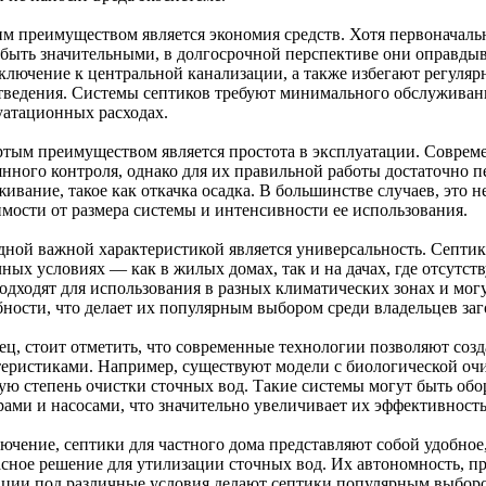
им преимуществом является экономия средств. Хотя первоначаль
 быть значительными, в долгосрочной перспективе они оправдыв
дключение к центральной канализации, а также избегают регуляр
тведения. Системы септиков требуют минимального обслуживания
уатационных расходах.
ртым преимуществом является простота в эксплуатации. Соврем
янного контроля, однако для их правильной работы достаточно 
ивание, такое как откачка осадка. В большинстве случаев, это не
имости от размера системы и интенсивности ее использования.
дной важной характеристикой является универсальность. Септик
ных условиях — как в жилых домах, так и на дачах, где отсутст
одходят для использования в разных климатических зонах и мог
бности, что делает их популярным выбором среди владельцев за
ец, стоит отметить, что современные технологии позволяют соз
теристиками. Например, существуют модели с биологической очи
ую степень очистки сточных вод. Такие системы могут быть о
рами и насосами, что значительно увеличивает их эффективность
лючение, септики для частного дома представляют собой удобное
асное решение для утилизации сточных вод. Их автономность, п
ации под различные условия делают септики популярным выборо