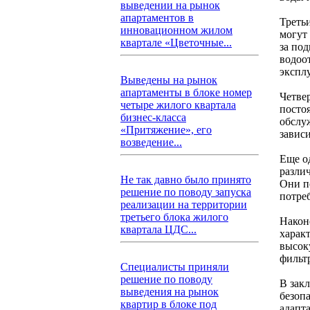
выведении на рынок
апартаментов в
Треть
инновационном жилом
могут
квартале «Цветочные...
за по
водоо
экспл
Выведены на рынок
апартаменты в блоке номер
Четве
четыре жилого квартала
посто
бизнес-класса
обслуж
«Притяжение», его
завис
возведение...
Еще о
различ
Не так давно было принято
Они п
решение по поводу запуска
потре
реализации на территории
третьего блока жилого
Након
квартала ЦДС...
харак
высок
фильт
Специалисты приняли
решение по поводу
В зак
выведения на рынок
безоп
квартир в блоке под
адапт