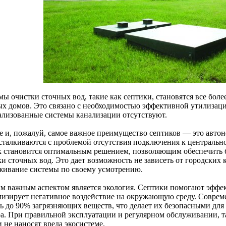
мы очистки сточных вод, такие как септики, становятся все бол
ых домов. Это связано с необходимостью эффективной утилизаци
ализованные системы канализации отсутствуют.
е и, пожалуй, самое важное преимущество септиков — это авто
 сталкиваются с проблемой отсутствия подключения к центрально
к становится оптимальным решением, позволяющим обеспечить 
ки сточных вод. Это дает возможность не зависеть от городских
живание системы по своему усмотрению.
м важным аспектом является экология. Септики помогают эффек
изирует негативное воздействие на окружающую среду. Соврем
ть до 90% загрязняющих веществ, что делает их безопасными для
ра. При правильной эксплуатации и регулярном обслуживании, т
 не наносят вреда экосистеме.