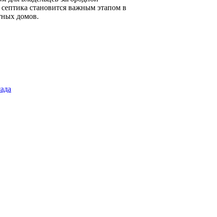
 септика становится важным этапом в
тных домов.
сада