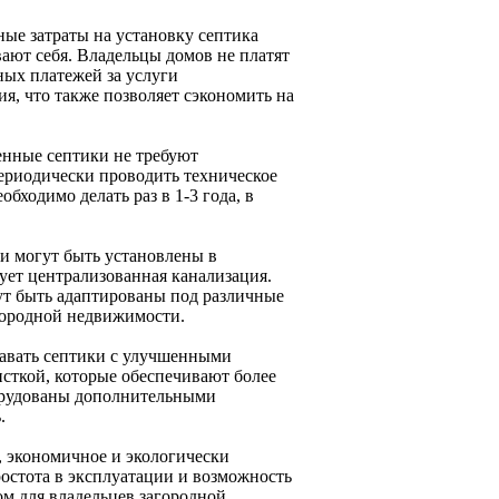
ные затраты на установку септика
ают себя. Владельцы домов не платят
ных платежей за услуги
, что также позволяет сэкономить на
енные септики не требуют
периодически проводить техническое
обходимо делать раз в 1-3 года, в
и могут быть установлены в
вует централизованная канализация.
ут быть адаптированы под различные
городной недвижимости.
давать септики с улучшенными
сткой, которые обеспечивают более
борудованы дополнительными
.
, экономичное и экологически
ростота в эксплуатации и возможность
м для владельцев загородной