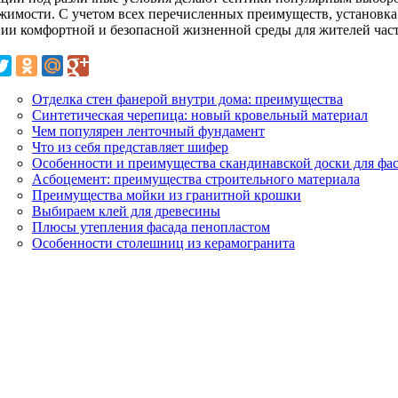
жимости. С учетом всех перечисленных преимуществ, установка
нии комфортной и безопасной жизненной среды для жителей час
Отделка стен фанерой внутри дома: преимущества
Синтетическая черепица: новый кровельный материал
Чем популярен ленточный фундамент
Что из себя представляет шифер
Особенности и преимущества скандинавской доски для фа
Асбоцемент: преимущества строительного материала
Преимущества мойки из гранитной крошки
Выбираем клей для древесины
Плюсы утепления фасада пенопластом
Особенности столешниц из керамогранита