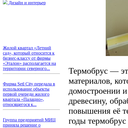
Дизайн и интерьер
Жилой квартал «Летний
сад», который относится к
бизнес-классу от фирмы
«Эталон» располагается на
Термобрус — эт
территории северного...
материалов, кот
Фирма Setl City передала в
домостроении и
использование объекты
первой очереди жилого
древесину, обр
квартала «Палацио»,
относящегося к...
повышения её т
годы термобрус 
Группа предприятий МИЦ
приняла решение о