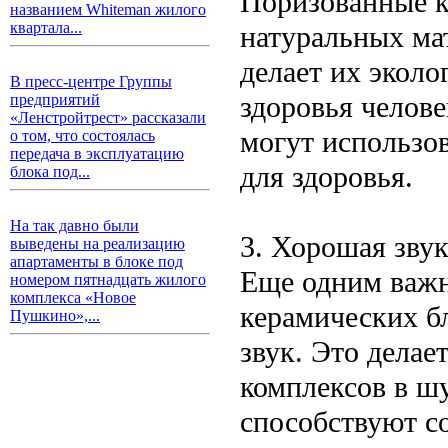
Поризованные к
названием Whiteman жилого
квартала...
натуральных мат
делает их экол
В пресс-центре Группы
здоровья челов
предприятий
«Ленстройтрест» рассказали
могут использо
о том, что состоялась
передача в эксплуатацию
для здоровья.
блока под...
На так давно были
3. Хорошая зву
выведены на реализацию
апартаменты в блоке под
Еще одним важ
номером пятнадцать жилого
комплекса «Новое
керамических б
Пушкино»,...
звук. Это делае
комплексов в ш
способствуют с