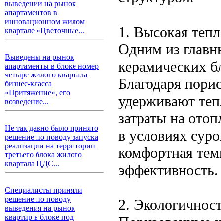
выведении на рынок
апартаментов в
инновационном жилом
1. Высокая теп
квартале «Цветочные...
Одним из главн
Выведены на рынок
керамических бл
апартаменты в блоке номер
четыре жилого квартала
Благодаря пори
бизнес-класса
«Притяжение», его
удерживают тепл
возведение...
затраты на ото
Не так давно было принято
в условиях суро
решение по поводу запуска
реализации на территории
комфортная тем
третьего блока жилого
квартала ЦДС...
эффективность.
Специалисты приняли
решение по поводу
2. Экологичнос
выведения на рынок
квартир в блоке под