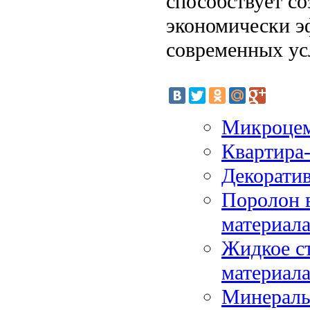
способствует со
экономически э
современных ус
Микроцем
Квартира
Декорати
Поролон 
материал
Жидкое с
материал
Минераль