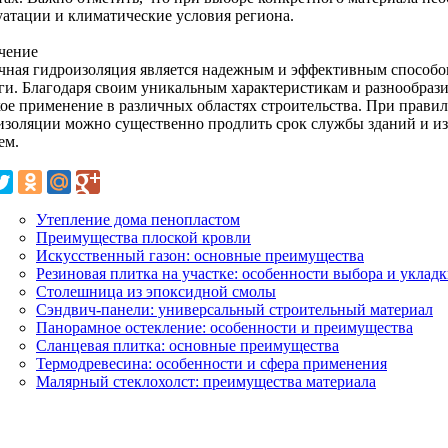
уатации и климатические условия региона.
чение
чная гидроизоляция является надежным и эффективным способо
аги. Благодаря своим уникальным характеристикам и разнообраз
ое применение в различных областях строительства. При прави
изоляции можно существенно продлить срок службы зданий и из
ем.
Утепление дома пенопластом
Преимущества плоской кровли
Искусственный газон: основные преимущества
Резиновая плитка на участке: особенности выбора и уклад
Столешница из эпоксидной смолы
Сэндвич-панели: универсальный строительный материал
Панорамное остекление: особенности и преимущества
Сланцевая плитка: основные преимущества
Термодревесина: особенности и сфера применения
Малярный стеклохолст: преимущества материала