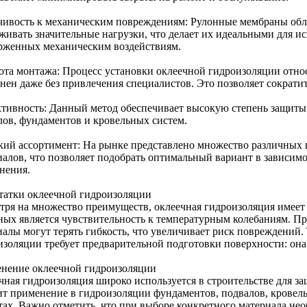
чивость к механическим повреждениям: Рулонные мембраны обл
живать значительные нагрузки, что делает их идеальными для ис
рженных механическим воздействиям.
ота монтажа: Процесс установки оклеечной гидроизоляции отно
нен даже без привлечения специалистов. Это позволяет сократит
тивность: Данный метод обеспечивает высокую степень защиты о
лов, фундаментов и кровельных систем.
ий ассортимент: На рынке представлено множество различных
иалов, что позволяет подобрать оптимальный вариант в зависим
нения.
татки оклеечной гидроизоляции
тря на множество преимуществ, оклеечная гидроизоляция имеет 
ных является чувствительность к температурным колебаниям. П
иалы могут терять гибкость, что увеличивает риск повреждений
изоляции требует предварительной подготовки поверхности: она
нение оклеечной гидроизоляции
чная гидроизоляция широко используется в строительстве для з
ит применение в гидроизоляции фундаментов, подвалов, кровель,
тах. Важно отметить, что при выборе конкретного материала не