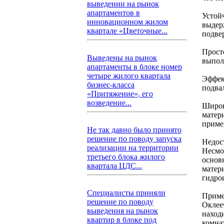
выведении на рынок
апартаментов в
Устой
инновационном жилом
выдер
квартале «Цветочные...
подве
Прост
Выведены на рынок
выпол
апартаменты в блоке номер
четыре жилого квартала
Эффек
бизнес-класса
подва
«Притяжение», его
возведение...
Широк
матер
приме
Не так давно было принято
решение по поводу запуска
Недос
реализации на территории
Несмо
третьего блока жилого
основ
квартала ЦДС...
матер
гидро
Специалисты приняли
Приме
решение по поводу
Оклее
выведения на рынок
наход
квартир в блоке под
комна