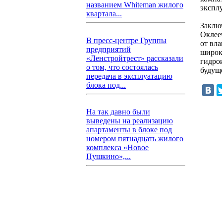
названием Whiteman жилого
экспл
квартала...
Заклю
Оклее
В пресс-центре Группы
от вл
предприятий
широк
«Ленстройтрест» рассказали
гидро
о том, что состоялась
будущ
передача в эксплуатацию
блока под...
На так давно были
выведены на реализацию
апартаменты в блоке под
номером пятнадцать жилого
комплекса «Новое
Пушкино»,...