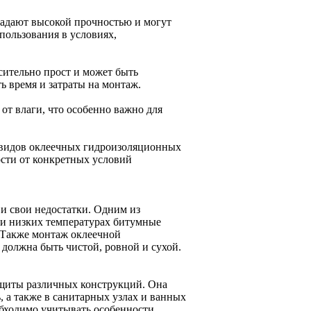
адают высокой прочностью и могут
пользования в условиях,
сительно прост и может быть
ь время и затраты на монтаж.
т влаги, что особенно важно для
 видов оклеечных гидроизоляционных
ости от конкретных условий
и свои недостатки. Одним из
ри низких температурах битумные
. Также монтаж оклеечной
 должна быть чистой, ровной и сухой.
ащиты различных конструкций. Она
 а также в санитарных узлах и ванных
обходимо учитывать особенности