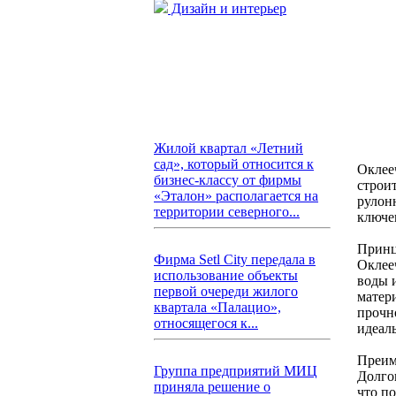
Дизайн и интерьер
Жилой квартал «Летний
сад», который относится к
Оклее
бизнес-классу от фирмы
строи
«Эталон» располагается на
рулон
территории северного...
ключе
Принц
Фирма Setl City передала в
Оклее
использование объекты
воды 
первой очереди жилого
матер
квартала «Палацио»,
прочн
относящегося к...
идеал
Преим
Группа предприятий МИЦ
Долго
приняла решение о
что п