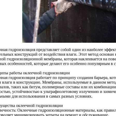
чная гидроизоляция представляет собой один из наиболее эффе
тельных конструкций от воздействия влаги. Этот метод основан
ной гидроизоляционной мембраны, которая наклеивается на пове
вых особенностей, которые делают его особенно популярным в с
ипы работы оклеечной гидроизоляции
чная гидроизоляция работает по принципу создания барьера, к
и влаги в конструкцию. Мембраны, используемые в данном метод
иалов, таких как битум, полимерные составы или их комбинаци
остью, устойчивостью к ультрафиолетовому излучению и химичес
ьными для использования в самых разных условиях.
ущества оклеечной гидроизоляции
вечность: Оклеечные гидроизоляционные материалы, как правил
озволяет минимизировать затраты на ремонт и обслуживание.