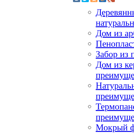
Деревянны
натуральн
Дом из а
Пеноплас
Забор из 
Дом из ке
преимуще
Натуральн
преимуще
Термопане
преимуще
Мокрый ф