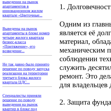
выведении на рынок
1. Долговечност
апартаментов в
инновационном жилом
квартале «Цветочные...
Одним из главн
Выведены на рынок
является её дол
апартаменты в блоке номер
четыре жилого квартала
материал, обла
бизнес-класса
«Притяжение», его
механическим п
возведение...
соблюдении тех
Не так давно было принято
служить десятил
решение по поводу запуска
реализации на территории
ремонт. Это де
третьего блока жилого
квартала ЦДС...
для владельцев 
Специалисты приняли
2. Защита фунд
решение по поводу
выведения на рынок
квартир в блоке под