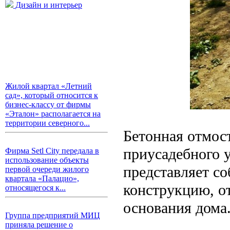
Дизайн и интерьер
Жилой квартал «Летний
сад», который относится к
бизнес-классу от фирмы
«Эталон» располагается на
территории северного...
Бетонная отмост
приусадебного 
Фирма Setl City передала в
использование объекты
представляет с
первой очереди жилого
квартала «Палацио»,
конструкцию, о
относящегося к...
основания дома
Группа предприятий МИЦ
приняла решение о