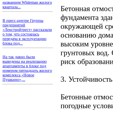
названием Whiteman жилого
Бетонная отмос
квартала...
фундамента зда
В пресс-центре Группы
окружающей сре
предприятий
«Ленстройтрест» рассказали
основанию дома,
о том, что состоялась
передача в эксплуатацию
высоким уровне
блока под...
грунтовых вод.
На так давно были
риск образован
выведены на реализацию
апартаменты в блоке под
номером пятнадцать жилого
комплекса «Новое
3. Устойчивост
Пушкино»,...
Бетонные отмос
погодные услови