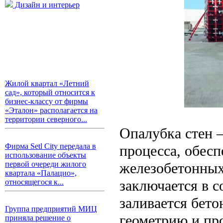
Дизайн и интерьер
Жилой квартал «Летний
сад», который относится к
бизнес-классу от фирмы
«Эталон» располагается на
территории северного...
Опалубка стен 
Фирма Setl City передала в
процесса, обес
использование объекты
железобетонных
первой очереди жилого
квартала «Палацио»,
заключается в 
относящегося к...
заливается бето
Группа предприятий МИЦ
геометрию и про
приняла решение о