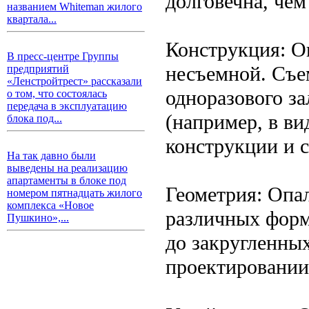
долговечна, чем
названием Whiteman жилого
квартала...
Конструкция: О
В пресс-центре Группы
несъемной. Съе
предприятий
«Ленстройтрест» рассказали
одноразового за
о том, что состоялась
передача в эксплуатацию
(например, в ви
блока под...
конструкции и 
На так давно были
выведены на реализацию
апартаменты в блоке под
Геометрия: Опал
номером пятнадцать жилого
комплекса «Новое
различных форм
Пушкино»,...
до закругленны
проектировании