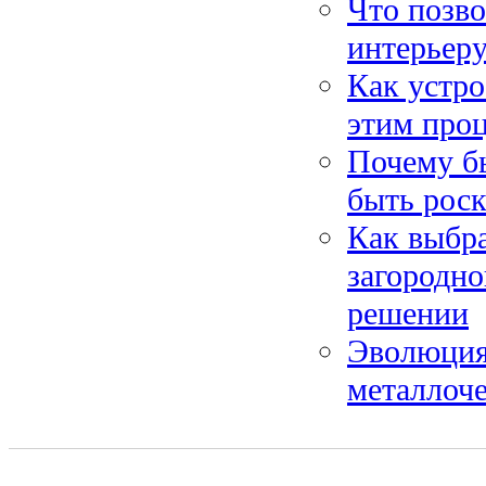
Что позво
интерьер
Как устро
этим про
Почему б
быть рос
Как выбра
загородно
решении
Эволюция
металлоч