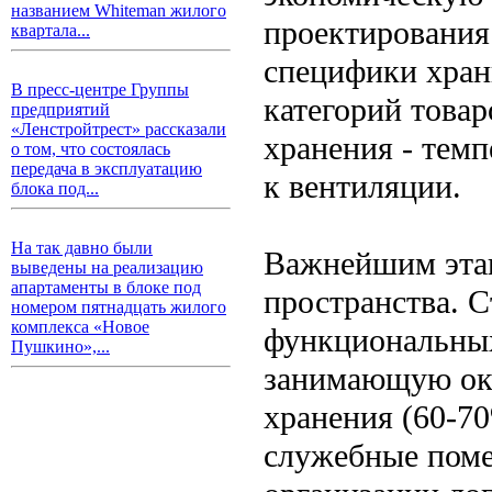
названием Whiteman жилого
проектирования 
квартала...
специфики хран
В пресс-центре Группы
категорий това
предприятий
«Ленстройтрест» рассказали
хранения - тем
о том, что состоялась
передача в эксплуатацию
к вентиляции.
блока под...
На так давно были
Важнейшим этап
выведены на реализацию
апартаменты в блоке под
пространства. 
номером пятнадцать жилого
комплекса «Новое
функциональных
Пушкино»,...
занимающую ок
хранения (60-7
служебные поме