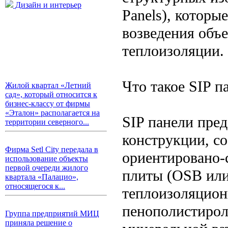
Дизайн и интерьер
Panels), которы
возведения объ
теплоизоляции.
Что такое SIP п
Жилой квартал «Летний
сад», который относится к
бизнес-классу от фирмы
«Эталон» располагается на
SIP панели пре
территории северного...
конструкции, с
Фирма Setl City передала в
ориентировано-
использование объекты
первой очереди жилого
плиты (OSB или
квартала «Палацио»,
относящегося к...
теплоизоляцион
пенополистирол
Группа предприятий МИЦ
приняла решение о