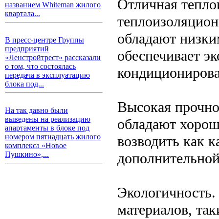
Отличная тепло
названием Whiteman жилого
квартала...
теплоизоляцион
обладают низки
В пресс-центре Группы
предприятий
обеспечивает э
«Ленстройтрест» рассказали
о том, что состоялась
кондиционирова
передача в эксплуатацию
блока под...
Высокая прочно
На так давно были
выведены на реализацию
обладают хорош
апартаменты в блоке под
номером пятнадцать жилого
возводить как к
комплекса «Новое
дополнительной
Пушкино»,...
Экологичность.
материалов, та