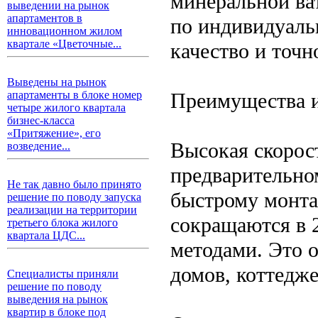
минеральной ват
выведении на рынок
апартаментов в
по индивидуаль
инновационном жилом
квартале «Цветочные...
качество и точн
Выведены на рынок
Преимущества и
апартаменты в блоке номер
четыре жилого квартала
бизнес-класса
«Притяжение», его
Высокая скорост
возведение...
предварительно
Не так давно было принято
быстрому монта
решение по поводу запуска
реализации на территории
сокращаются в 
третьего блока жилого
квартала ЦДС...
методами. Это 
домов, коттедже
Специалисты приняли
решение по поводу
выведения на рынок
квартир в блоке под