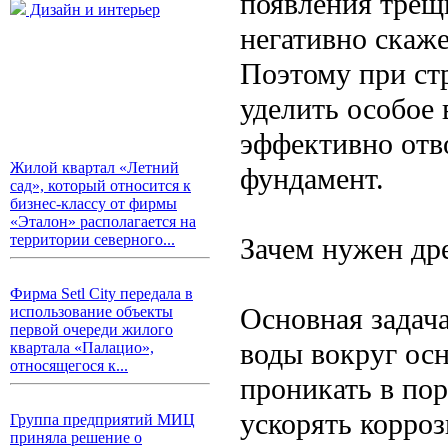
появления трещ
Дизайн и интерьер
негативно скаже
Поэтому при ст
уделить особое 
эффективно отв
Жилой квартал «Летний
фундамент.
сад», который относится к
бизнес-классу от фирмы
«Эталон» располагается на
территории северного...
Зачем нужен др
Фирма Setl City передала в
Основная задач
использование объекты
первой очереди жилого
воды вокруг ос
квартала «Палацио»,
относящегося к...
проникать в пор
ускорять корро
Группа предприятий МИЦ
приняла решение о