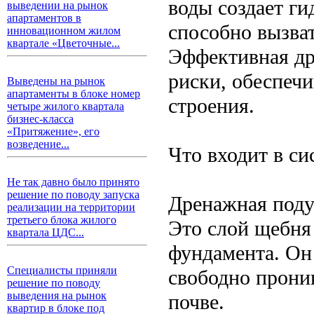
воды создает ги
выведении на рынок
апартаментов в
способно вызва
инновационном жилом
квартале «Цветочные...
Эффективная др
риски, обеспечи
Выведены на рынок
апартаменты в блоке номер
строения.
четыре жилого квартала
бизнес-класса
«Притяжение», его
возведение...
Что входит в си
Не так давно было принято
решение по поводу запуска
Дренажная под
реализации на территории
третьего блока жилого
Это слой щебня
квартала ЦДС...
фундамента. Он
Специалисты приняли
свободно проник
решение по поводу
выведения на рынок
почве.
квартир в блоке под