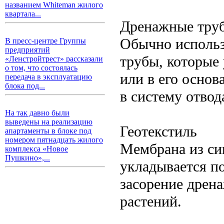
названием Whiteman жилого
квартала...
Дренажные тру
Обычно исполь
В пресс-центре Группы
предприятий
трубы, которые
«Ленстройтрест» рассказали
о том, что состоялась
или в его основ
передача в эксплуатацию
блока под...
в систему отвод
На так давно были
выведены на реализацию
Геотекстиль
апартаменты в блоке под
номером пятнадцать жилого
Мембрана из син
комплекса «Новое
Пушкино»,...
укладывается п
засорение дрен
растений.