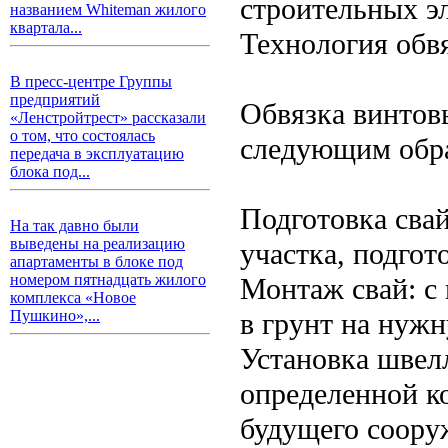
строительных э
названием Whiteman жилого
квартала...
Технология обв
В пресс-центре Группы
предприятий
Обвязка винтов
«Ленстройтрест» рассказали
о том, что состоялась
следующим обр
передача в эксплуатацию
блока под...
Подготовка свай
На так давно были
выведены на реализацию
участка, подгот
апартаменты в блоке под
номером пятнадцать жилого
Монтаж свай: с
комплекса «Новое
в грунт на нужн
Пушкино»,...
Установка швел
определенной к
будущего сооруж