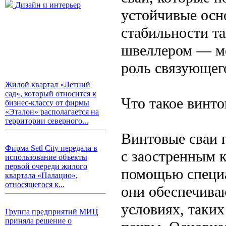
Дизайн и интерьер
устойчивые осн
стабильности т
швеллером — м
роль связующег
Жилой квартал «Летний
сад», который относится к
Что такое винто
бизнес-классу от фирмы
«Эталон» располагается на
территории северного...
Винтовые сваи 
Фирма Setl City передала в
с заостренным к
использование объекты
первой очереди жилого
помощью специа
квартала «Палацио»,
относящегося к...
они обеспечива
условиях, таки
Группа предприятий МИЦ
приняла решение о