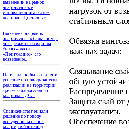
почвы. Основна
выведении на рынок
апартаментов в
нагрузок от во
инновационном жилом
квартале «Цветочные...
стабильным сло
Выведены на рынок
Обвязка винтов
апартаменты в блоке номер
четыре жилого квартала
важных задач:
бизнес-класса
«Притяжение», его
возведение...
Связывание сва
Не так давно было принято
общую устойчив
решение по поводу запуска
реализации на территории
Распределение н
третьего блока жилого
квартала ЦДС...
Защита свай от
эксплуатации.
Специалисты приняли
решение по поводу
Обеспечение во
выведения на рынок
квартир в блоке под