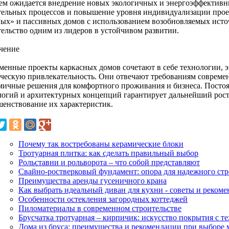
ем ожидается внедрение новых экологичных и энергоэффективн
тельных процессов и повышение уровня индивидуализации проек
ных» и пассивных домов с использованием возобновляемых источ
тельство одним из лидеров в устойчивом развитии.
чение
менные проекты каркасных домов сочетают в себе технологии, э
ическую привлекательность. Они отвечают требованиям совреме
мичные решения для комфортного проживания и бизнеса. Постоя
логий и архитектурных концепций гарантирует дальнейший рост
шенствование их характеристик.
Почему так востребованы керамические блоки
Тротуарная плитка: как сделать правильный выбор
Рольставни и рольворота – что собой представляют
Свайно-ростверковый фундамент: опора для надежного стр
Преимущества аренды гусеничного крана
Как выбрать идеальный диван для кухни - советы и реком
Особенности остекления загородных коттеджей
Пиломатериалы в современном строительстве
Брусчатка тротуарная – кирпичик: искусство покрытия с 
Дома из бруса: преимущества и рекомендации при выборе 