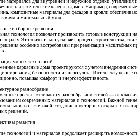
тие материалов для внутренней и наружной отделки, утепления и
вечность и эстетические качества домов. Например, современны
сина, композитные материалы для фасадов и кровли обеспечива
йствиям и минимальный уход.
ьные и сборные решения
ьная технология позволяет производить готовые конструкции на 
лощадку. Это значительно ускоряет процесс строительства, сниж
 решения особенно востребованы при реализации масштабных пр
ов.
рация умных технологий
менные каркасные дома проектируются с учетом внедрения сист
ционирования, безопасности и энергоучета. Интеллектуальные 
нционно, повышая комфорт и энергоэффективность.
ектурное разнообразие
менные проекты отличаются разнообразием стилей — от классич
ьзованием современных материалов и технологий. Важной тенде
иональности с эстетикой, создание просторных открытых плани
ных решений.
ективы развития
тие технологий и материалов продолжает расширять возможност