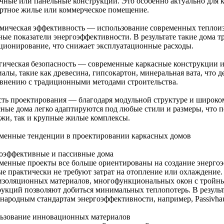
чные или панельные конструкции. Это особенно актуально для 
ртное жилье или коммерческое помещение.
мическая эффективность — использование современных теплои
ные показатели энергоэффективности. В результате такие дома т
ционирование, что снижает эксплуатационные расходы.
гическая безопасность — современные каркасные конструкции и
алы, такие как древесина, гипсокартон, минеральная вата, что 
авнению с традиционными методами строительства.
сть проектирования — благодаря модульной структуре и широк
сные дома легко адаптируются под любые стили и размеры, что п
джи, так и крупные жилые комплексы.
менные тенденции в проектировании каркасных домов
оэффективные и пассивные дома
менные проекты все больше ориентированы на создание энерго
ые практически не требуют затрат на отопление или охлаждени
изоляционных материалов, многофункциональных окон с тройн
рукций позволяют добиться минимальных теплопотерь. В результ
народным стандартам энергоэффективности, например, Passivhau
ьзование инновационных материалов