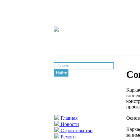
Со
Найти
Карка
возве
конст
проек
Основ
Главная
Новости
Карка
Строительство
заним
Ремонт