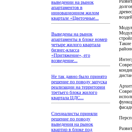
Разви
выведении на рынок
долго
апартаментов в
древе
инновационном жилом
возде
квартале «Цветочные...
Модул
Модул
Выведены на рынок
стройп
апартаменты в блоке номер
Такие
четыре жилого квартала
район
бизнес-класса
«Притяжение», его
Интег
возведение...
Совре
конди
диста
Не так давно было принято
решение по поводу запуска
Архит
реализации на территории
Совре
третьего блока жилого
испол
квартала ЦДС...
функц
фасад
Специалисты приняли
Персп
решение по поводу
выведения на рынок
Разви
квартир в блоке под