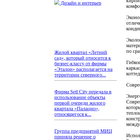
кирпи
Дизайн и интерьер
комфо
Эконо
отлич
конди
Эколо
матери
по ср
Жилой квартал «Летний
сад», который относится к
Гибко
бизнес-классу от фирмы
карка
«Эталон» располагается на
котте
территории северного...
Совре
Фирма Setl City передала в
Энерг
использование объекты
Совре
первой очереди жилого
котор
квартала «Палацио»,
тепло
относящегося к...
конст
между
Группа предприятий МИЦ
Испол
приняла решение о