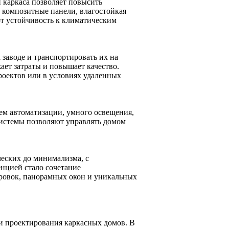
 каркаса позволяет повысить
е композитные панели, влагостойкая
ют устойчивость к климатическим
заводе и транспортировать их на
ает затраты и повышает качество.
оектов или в условиях удаленных
ем автоматизации, умного освещения,
системы позволяют управлять домом
еских до минимализма, с
нцией стало сочетание
ровок, панорамных окон и уникальных
и проектирования каркасных домов. В