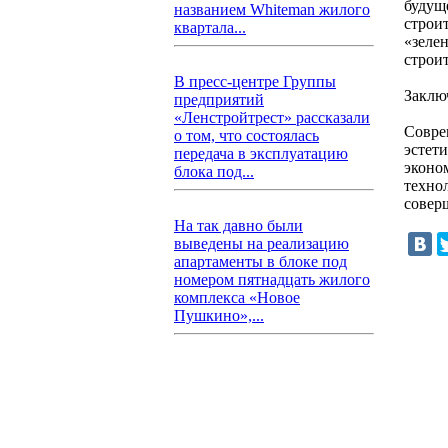
будущ
названием Whiteman жилого
строи
квартала...
«зеле
строи
В пресс-центре Группы
Заклю
предприятий
«Ленстройтрест» рассказали
Совре
о том, что состоялась
эстет
передача в эксплуатацию
эконо
блока под...
техно
совер
На так давно были
выведены на реализацию
апартаменты в блоке под
номером пятнадцать жилого
комплекса «Новое
Пушкино»,...