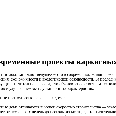
временные проекты каркасных
сные дома занимают ведущее место в современном жилищном стр
дения, экономичности и экологической безопасности. За последн
рукций значительно выросла, что обусловлено развитием технол
тов и улучшением эксплуатационных характеристик.
ные преимущества каркасных домов
сные дома отличаются высокой скоростью строительства — зачас
ает от нескольких недель до нескольких месяцев, что значительн