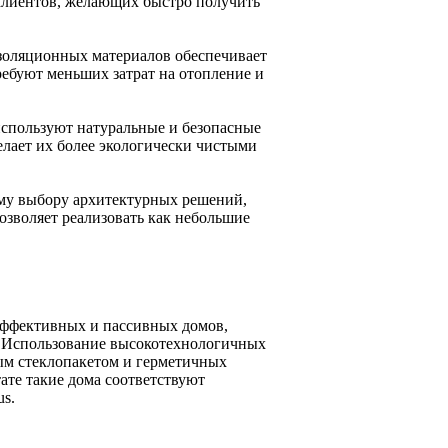
клиентов, желающих быстро получить
золяционных материалов обеспечивает
ребуют меньших затрат на отопление и
спользуют натуральные и безопасные
делает их более экологически чистыми
ому выбору архитектурных решений,
озволяет реализовать как небольшие
эффективных и пассивных домов,
е. Использование высокотехнологичных
ым стеклопакетом и герметичных
ате такие дома соответствуют
s.