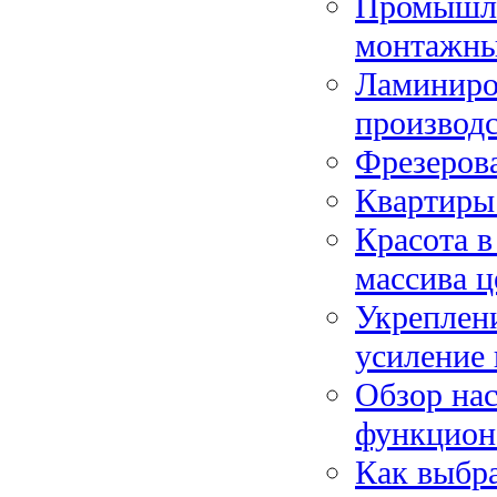
Промышле
монтажн
Ламиниро
производс
Фрезеров
Квартиры 
Красота в
массива ц
Укреплен
усиление
Обзор нас
функцион
Как выбра