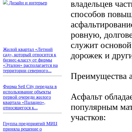
владельцев час
Дизайн и интерьер
способов повыше
асфальтирование
ровную, долгов
служит основой
Жилой квартал «Летний
дорожек и друг
сад», который относится к
бизнес-классу от фирмы
«Эталон» располагается на
территории северного...
Преимущества а
Фирма Setl City передала в
использование объекты
Асфальт облада
первой очереди жилого
квартала «Палацио»,
популярным мат
относящегося к...
участков:
Группа предприятий МИЦ
приняла решение о