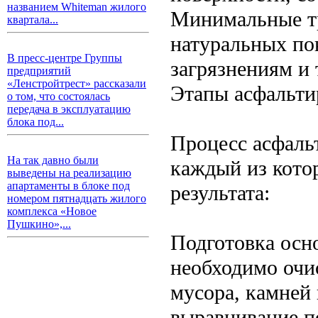
названием Whiteman жилого
Минимальные тр
квартала...
натуральных по
В пресс-центре Группы
загрязнениям и 
предприятий
«Ленстройтрест» рассказали
Этапы асфальти
о том, что состоялась
передача в эксплуатацию
блока под...
Процесс асфаль
На так давно были
каждый из кото
выведены на реализацию
апартаменты в блоке под
результата:
номером пятнадцать жилого
комплекса «Новое
Пушкино»,...
Подготовка осн
необходимо очи
мусора, камней 
выравнивание п