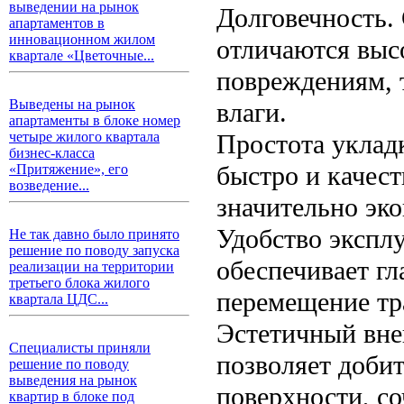
выведении на рынок
Долговечность.
апартаментов в
инновационном жилом
отличаются выс
квартале «Цветочные...
повреждениям, 
Выведены на рынок
влаги.
апартаменты в блоке номер
Простота уклад
четыре жилого квартала
бизнес-класса
быстро и качес
«Притяжение», его
возведение...
значительно эко
Удобство экспл
Не так давно было принято
решение по поводу запуска
обеспечивает гл
реализации на территории
третьего блока жилого
перемещение тр
квартала ЦДС...
Эстетичный вне
Специалисты приняли
позволяет доби
решение по поводу
выведения на рынок
поверхности, с
квартир в блоке под