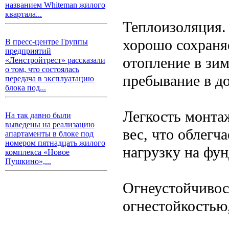
названием Whiteman жилого
квартала...
Теплоизоляция. 
хорошо сохраняе
В пресс-центре Группы
предприятий
отопление в зи
«Ленстройтрест» рассказали
о том, что состоялась
пребывание в до
передача в эксплуатацию
блока под...
Легкость монта
На так давно были
выведены на реализацию
вес, что облегч
апартаменты в блоке под
номером пятнадцать жилого
нагрузку на фун
комплекса «Новое
Пушкино»,...
Огнеустойчивос
огнестойкостью,