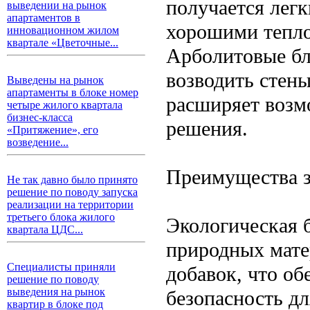
получается лег
выведении на рынок
апартаментов в
хорошими тепл
инновационном жилом
квартале «Цветочные...
Арболитовые бл
возводить стен
Выведены на рынок
апартаменты в блоке номер
расширяет возм
четыре жилого квартала
бизнес-класса
решения.
«Притяжение», его
возведение...
Преимущества з
Не так давно было принято
решение по поводу запуска
реализации на территории
третьего блока жилого
Экологическая 
квартала ЦДС...
природных мате
Специалисты приняли
добавок, что об
решение по поводу
выведения на рынок
безопасность дл
квартир в блоке под