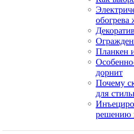
Электрич
обогрева
Декорати
Огражден
Планкен и
Особеннос
дорнит
Почему с
для стиль
Инъециро
решению 