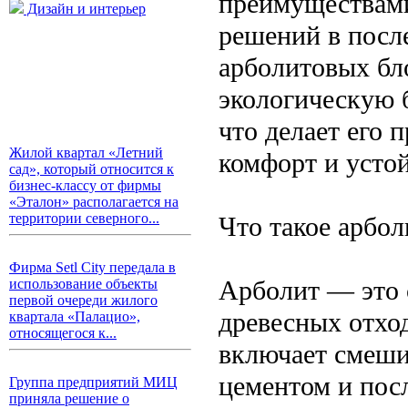
преимуществами
Дизайн и интерьер
решений в после
арболитовых бло
экологическую 
что делает его 
Жилой квартал «Летний
комфорт и усто
сад», который относится к
бизнес-классу от фирмы
«Эталон» располагается на
территории северного...
Что такое арбо
Фирма Setl City передала в
Арболит — это 
использование объекты
первой очереди жилого
древесных отход
квартала «Палацио»,
относящегося к...
включает смеши
цементом и пос
Группа предприятий МИЦ
приняла решение о