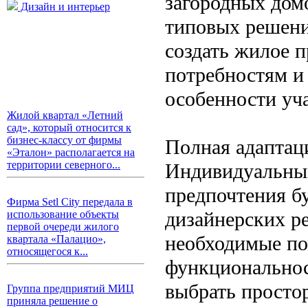
загородных дом
Дизайн и интерьер
типовых решени
создать жилое 
потребностям и
особенности уч
Жилой квартал «Летний
сад», который относится к
бизнес-классу от фирмы
Полная адаптац
«Эталон» располагается на
территории северного...
Индивидуальный
предпочтения б
Фирма Setl City передала в
дизайнерских р
использование объекты
первой очереди жилого
необходимые по
квартала «Палацио»,
относящегося к...
функциональнос
выбрать просто
Группа предприятий МИЦ
приняла решение о