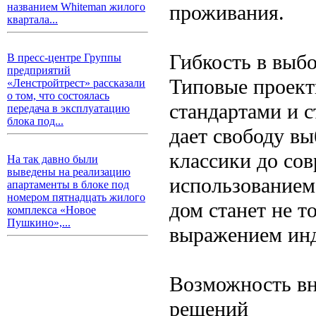
проживания.
названием Whiteman жилого
квартала...
Гибкость в выбо
В пресс-центре Группы
предприятий
Типовые проект
«Ленстройтрест» рассказали
о том, что состоялась
стандартами и 
передача в эксплуатацию
блока под...
дает свободу в
классики до со
На так давно были
выведены на реализацию
использованием
апартаменты в блоке под
номером пятнадцать жилого
дом станет не 
комплекса «Новое
Пушкино»,...
выражением инд
Возможность вн
решений