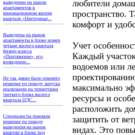
любители домаш
выведении на рынок
апартаментов в
пространство. 
инновационном жилом
квартале «Цветочные...
комфорт и удоб
Выведены на рынок
апартаменты в блоке номер
Учет особеннос
четыре жилого квартала
бизнес-класса
Каждый участок
«Притяжение», его
возведение...
водоемов или л
проектированию
Не так давно было принято
решение по поводу запуска
максимально эф
реализации на территории
третьего блока жилого
ресурсы и особ
квартала ЦДС...
расположить до
Специалисты приняли
защитить от вет
решение по поводу
выведения на рынок
видах. Это пов
квартир в блоке под