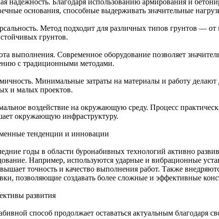
ая надежность. Благодаря использованию армирования и бетони
вечные основания, способные выдерживать значительные нагруз
рсальность. Метод подходит для различных типов грунтов — от 
устойчивых грунтов.
ота выполнения. Современное оборудование позволяет значитель
ению с традиционными методами.
мичность. Минимальные затраты на материалы и работу делают
ых и малых проектов.
альное воздействие на окружающую среду. Процесс практически
шает окружающую инфраструктуру.
менные тенденции и инновации
ледние годы в области буронабивных технологий активно разви
дование. Например, используются ударные и вибрационные уста
овышает точность и качество выполнения работ. Также внедряю
ивки, позволяющие создавать более сложные и эффективные кон
ективы развития
абивной способ продолжает оставаться актуальным благодаря с