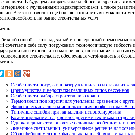
рсальности. В будущем ожидается дальнейшее внедрение автома
 материалов с улучшенными характеристиками, а также развити
логий. Всё это позволит еще больше расширить возможности мет
рентоспособность на рынке строительных услуг.
чение
абивной способ — это надежный и проверенный временем мето
ый сочетает в себе силу погружения, технологическую гибкость
даря развитию технологий и материалов, он сохраняет свою акт
в современном строительстве, обеспечивая устойчивость и безоп
жений.
Особенности погрузки и разгрузки шифера и стекла из же
Преимущества и недостатки различных типов бассейнов
Особенности выбора строительного крана
Термопанели под кирпич для утепления: сравнение с друг
Экологические аспекты использования профнастила С8 в с
Типичные ошибки при напылении пенополиуретана
Комбинирование трафаретов с другими техниками отделки
Однокамерные стеклопакеты: основные особенности и пр
Линейные светильники: универсальное решение для освещ
Обзор фиброцементных фасадных панелей: виды и характ