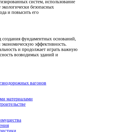
тизированных систем, использование
е экологически безопасных
ода и повысить его
д создания фундаментных оснований,
 и экономическую эффективность.
уальность и продолжает играть важную
асность возводимых зданий и
лезнодорожных вагонов
ими материалами
троительстве
еимущества
ения
еристики