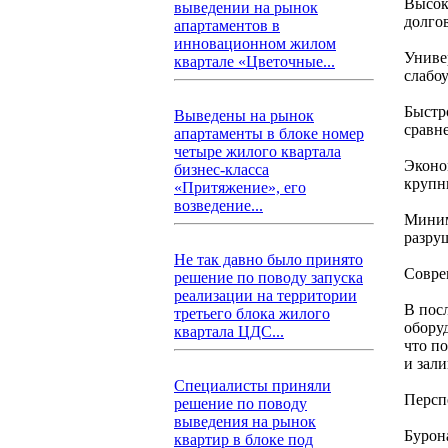
Высок
выведении на рынок
долго
апартаментов в
инновационном жилом
Униве
квартале «Цветочные...
слабо
Быстр
Выведены на рынок
сравн
апартаменты в блоке номер
четыре жилого квартала
Эконо
бизнес-класса
крупн
«Притяжение», его
возведение...
Миним
разру
Не так давно было принято
Совре
решение по поводу запуска
реализации на территории
В пос
третьего блока жилого
обору
квартала ЦДС...
что п
и зал
Специалисты приняли
Персп
решение по поводу
выведения на рынок
Бурон
квартир в блоке под