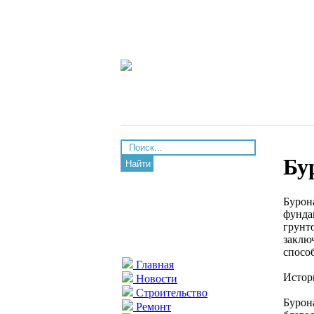
Бу
Найти
Бурон
фунда
грунт
заклю
спосо
Главная
Истор
Новости
Строительство
Бурон
Ремонт