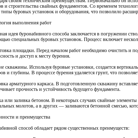
даря своим техническим преимуществам. Первоначально он испо
ов и строительства свайных фундаментов. Со временем технолог
 типы буровых установок и оборудования, что позволило расшир
логия выполнения работ
ная идея буронабивного способа заключается в погружении ствол
ощью специальных буровых установок. Процесс включает нескол
товка площадки. Перед началом работ необходимо очистить и по
сность и доступ к месту бурения.
ие скважины. Используя буровые установки, создается вертика
ов и глубины. В процессе бурения удаляется грунт, что позволяе
овка арматурного каркаса. В подготовленную скважину вставляет
ечивает прочность и устойчивость будущего фундамента.
ка или заливка бетоном. В некоторых случаях свайные элементы
альных молотов, а в других — заливаются бетонной смесью, кот
нности и преимущества
абивной способ обладает рядом существенных преимуществ: