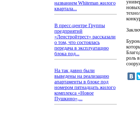
униве
названием Whiteman жилого
новых
квартала...
техно
конку
В пресс-центре Группы
Заклю
предприятий
«Ленстройтрест» рассказали
Бурон
о том, что состоялась
котор
передача в эксплуатацию
Благо
блока под...
роль 
соору
На так давно были
выведены на реализацию
апартаменты в блоке под
номером пятнадцать жилого
комплекса «Новое
Пушкино»,...