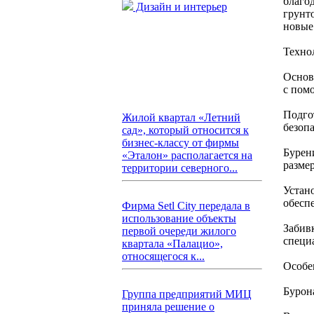
благо
Дизайн и интерьер
грунт
новые
Техно
Основ
с пом
Подго
Жилой квартал «Летний
безопа
сад», который относится к
бизнес-классу от фирмы
Бурен
«Эталон» располагается на
размер
территории северного...
Устан
обесп
Фирма Setl City передала в
использование объекты
Забив
первой очереди жилого
специ
квартала «Палацио»,
относящегося к...
Особе
Бурон
Группа предприятий МИЦ
приняла решение о