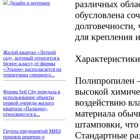
различных обла
Дизайн и интерьер
обусловлена соч
долговечности,
для крепления 
Жилой квартал «Летний
Характеристики
сад», который относится к
бизнес-классу от фирмы
«Эталон» располагается на
территории северного...
Полипропилен 
высокой химиче
Фирма Setl City передала в
использование объекты
воздействию вла
первой очереди жилого
квартала «Палацио»,
материала обыч
относящегося к...
штамповки, что 
Группа предприятий МИЦ
Стандартные ра
приняла решение о