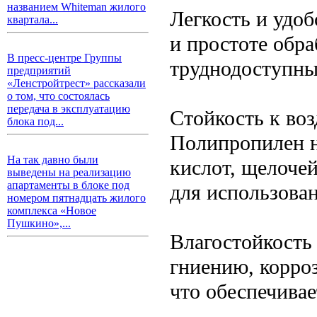
названием Whiteman жилого
Легкость и удо
квартала...
и простоте обра
В пресс-центре Группы
труднодоступны
предприятий
«Ленстройтрест» рассказали
о том, что состоялась
передача в эксплуатацию
Стойкость к во
блока под...
Полипропилен н
На так давно были
кислот, щелочей
выведены на реализацию
апартаменты в блоке под
для использован
номером пятнадцать жилого
комплекса «Новое
Пушкино»,...
Влагостойкость
гниению, корроз
что обеспечивае