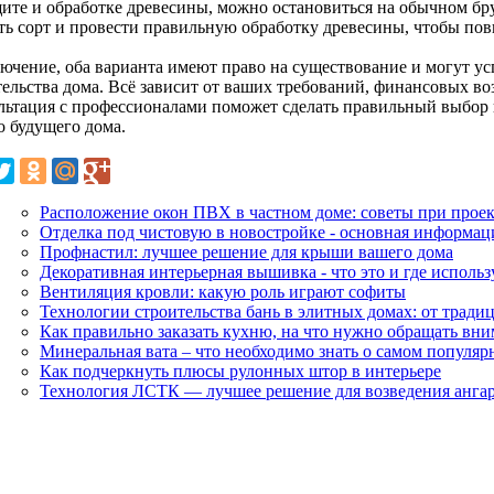
щите и обработке древесины, можно остановиться на обычном бру
ть сорт и провести правильную обработку древесины, чтобы пов
лючение, оба варианта имеют право на существование и могут ус
тельства дома. Всё зависит от ваших требований, финансовых в
льтация с профессионалами поможет сделать правильный выбор 
о будущего дома.
Расположение окон ПВХ в частном доме: советы при прое
Отделка под чистовую в новостройке - основная информац
Профнастил: лучшее решение для крыши вашего дома
Декоративная интерьерная вышивка - что это и где использ
Вентиляция кровли: какую роль играют софиты
Технологии строительства бань в элитных домах: от трад
Как правильно заказать кухню, на что нужно обращать вн
Минеральная вата – что необходимо знать о самом популяр
Как подчеркнуть плюсы рулонных штор в интерьере
Технология ЛСТК — лучшее решение для возведения анга