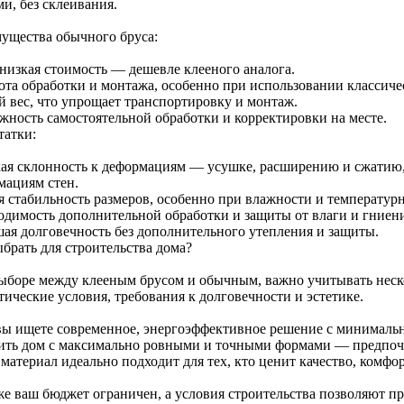
и, без склеивания.
ущества обычного бруса:
 низкая стоимость — дешевле клееного аналога.
ота обработки и монтажа, особенно при использовании классиче
й вес, что упрощает транспортировку и монтаж.
жность самостоятельной обработки и корректировки на месте.
татки:
ая склонность к деформациям — усушке, расширению и сжатию,
мациям стен.
я стабильность размеров, особенно при влажности и температур
одимость дополнительной обработки и защиты от влаги и гниени
ая долговечность без дополнительного утепления и защиты.
ыбрать для строительства дома?
ыборе между клееным брусом и обычным, важно учитывать неско
ические условия, требования к долговечности и эстетике.
вы ищете современное, энергоэффективное решение с минималь
ить дом с максимально ровными и точными формами — предпочте
материал идеально подходит для тех, кто ценит качество, комфо
же ваш бюджет ограничен, а условия строительства позволяют 