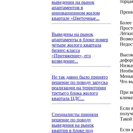
торцам
выведении на рынок
апартаментов в
Преим
инновационном жилом
квартале «Цветочные...
Более
Прост
Лёгки
Выведены на рынок
Возмо
апартаменты в блоке номер
Недос
четыре жилого квартала
бизнес-класса
Высок
«Притяжение», его
дефор
возведение...
Низка
Необх
Меньш
Не так давно было принято
Что в
решение по поводу запуска
реализации на территории
При в
третьего блока жилого
климат
квартала ЦДС...
Если 
получ
Специалисты приняли
Такой 
решение по поводу
выведения на рынок
Если 
квартир в блоке под