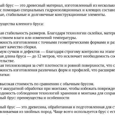
ый брус — это древесный материал, изготовленный из нескольк
 с помощью специальных гидроизоляционных и клеящих составов
ые, стабильные и долговечные конструкционные элементы.
ущества клееного бруса:
ая стабильность размеров. Благодаря технологии склейки, матер
йствием влаги или изменений температуры.
жность изготовления с точными геометрическими формами и раз
ает качество сборки.
ум сучков и дефектов — благодаря строгому контролю на этапе
ая длина бруса — до 12 метров, что исключает необходимость с
ельстве.
ая теплоизоляция за счёт плотности и ровной поверхности, что 
жность изготовления различных форм и профилей, что расширяе
татки:
 высокая стоимость по сравнению с обычным брусом.
ет аккуратной обработки при монтаже, чтобы избежать поврежде
одимость соблюдения технологий хранения и монтажа для сохра
ый брус: преимущества и особенности
ый брус — это древесина, обработанная и подготовленная для ст
авливаемая из хвойных пород. Чаще всего используется брус с 