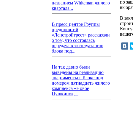
по за
названием Whiteman жилого
выбра
квартала...
В зак
строи
В пресс-центре Группы
Консу
предприятий
вашег
«Ленстройтрест» рассказали
о том, что состоялась
передача в эксплуатацию
блока под...
На так давно были
выведены на реализацию
апартаменты в блоке под
номером пятнадцать жилого
комплекса «Новое
Пушкино»,...