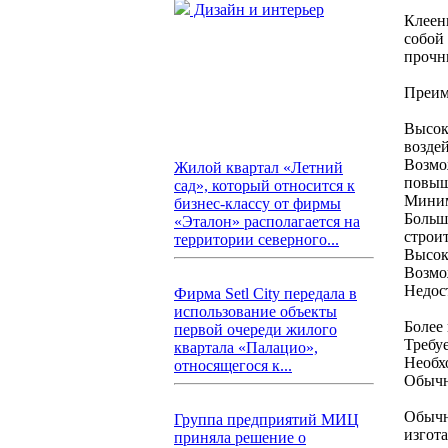
Дизайн и интерьер
Клеен
собой
прочн
Преим
Высок
возде
Возмо
Жилой квартал «Летний
повыш
сад», который относится к
Миним
бизнес-классу от фирмы
Больш
«Эталон» располагается на
строит
территории северного...
Высок
Возмо
Недос
Фирма Setl City передала в
использование объекты
Более
первой очереди жилого
Требу
квартала «Палацио»,
Необх
относящегося к...
Обычн
Обычн
Группа предприятий МИЦ
изгот
приняла решение о