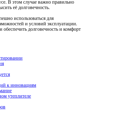
се. В этом случае важно правильно
ысить её долговечность.
пешно использоваться для
озможностей и условий эксплуатации.
и обеспечить долговечность и комфорт
ктировании
ия
уется
иций к инновациям
имание
ном утеплителе
ров