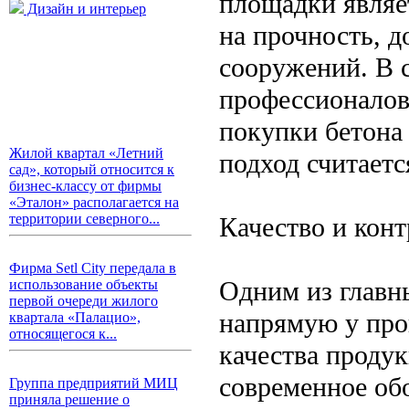
площадки являе
Дизайн и интерьер
на прочность, д
сооружений. В 
профессионалов
покупки бетона
Жилой квартал «Летний
подход считает
сад», который относится к
бизнес-классу от фирмы
«Эталон» располагается на
территории северного...
Качество и конт
Фирма Setl City передала в
Одним из главн
использование объекты
первой очереди жилого
напрямую у про
квартала «Палацио»,
относящегося к...
качества проду
современное об
Группа предприятий МИЦ
приняла решение о