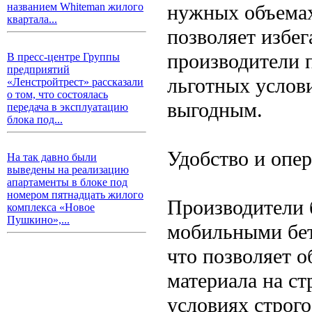
нужных объемах
названием Whiteman жилого
квартала...
позволяет избег
производители 
В пресс-центре Группы
предприятий
льготных услови
«Ленстройтрест» рассказали
о том, что состоялась
выгодным.
передача в эксплуатацию
блока под...
Удобство и опе
На так давно были
выведены на реализацию
апартаменты в блоке под
номером пятнадцать жилого
Производители 
комплекса «Новое
Пушкино»,...
мобильными бет
что позволяет 
материала на с
условиях строго