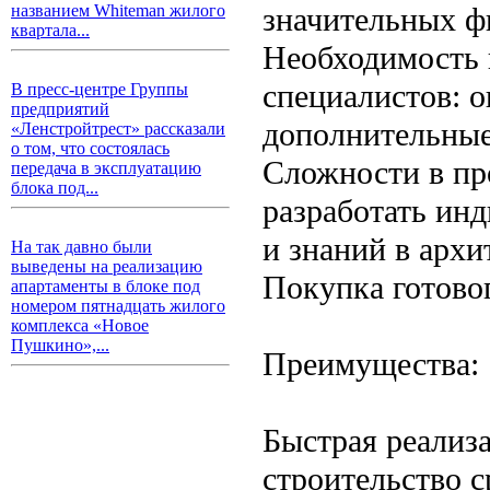
значительных ф
названием Whiteman жилого
квартала...
Необходимость 
специалистов: 
В пресс-центре Группы
предприятий
дополнительные
«Ленстройтрест» рассказали
о том, что состоялась
Сложности в пр
передача в эксплуатацию
блока под...
разработать инд
и знаний в архи
На так давно были
выведены на реализацию
Покупка готовог
апартаменты в блоке под
номером пятнадцать жилого
комплекса «Новое
Пушкино»,...
Преимущества:
Быстрая реализа
строительство с