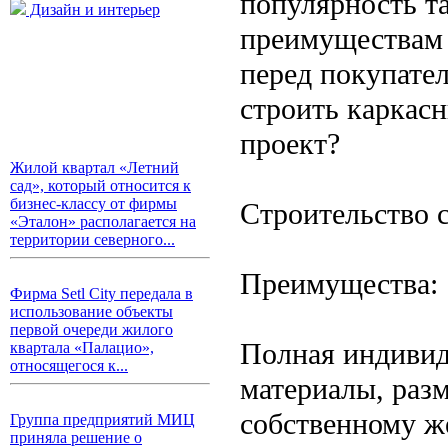
популярность та
Дизайн и интерьер
преимуществам 
перед покупате
строить каркасн
проект?
Жилой квартал «Летний
сад», который относится к
бизнес-классу от фирмы
Строительство 
«Эталон» располагается на
территории северного...
Преимущества:
Фирма Setl City передала в
использование объекты
первой очереди жилого
Полная индивид
квартала «Палацио»,
относящегося к...
материалы, раз
собственному ж
Группа предприятий МИЦ
приняла решение о