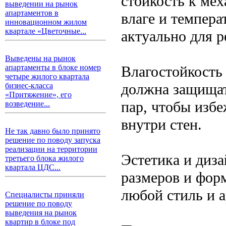
стойкость к ме
выведении на рынок
апартаментов в
влаге и темпер
инновационном жилом
квартале «Цветочные...
актуально для 
Выведены на рынок
Влагостойкость
апартаменты в блоке номер
четыре жилого квартала
должна защищать
бизнес-класса
«Притяжение», его
пар, чтобы избе
возведение...
внутри стен.
Не так давно было принято
решение по поводу запуска
реализации на территории
Эстетика и диз
третьего блока жилого
квартала ЦДС...
размеров и фор
любой стиль и 
Специалисты приняли
решение по поводу
выведения на рынок
квартир в блоке под