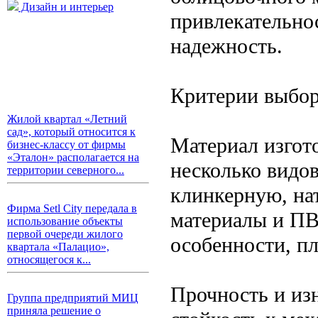
Дизайн и интерьер
привлекательнос
надежность.
Критерии выбор
Жилой квартал «Летний
сад», который относится к
Материал изгот
бизнес-классу от фирмы
«Эталон» располагается на
несколько видо
территории северного...
клинкерную, на
Фирма Setl City передала в
материалы и ПВ
использование объекты
первой очереди жилого
особенности, п
квартала «Палацио»,
относящегося к...
Прочность и из
Группа предприятий МИЦ
приняла решение о