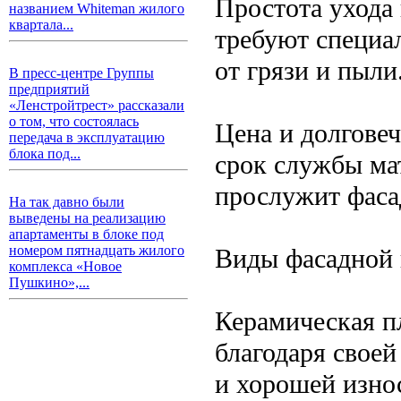
Простота ухода
названием Whiteman жилого
квартала...
требуют специа
от грязи и пыли
В пресс-центре Группы
предприятий
«Ленстройтрест» рассказали
о том, что состоялась
Цена и долгове
передача в эксплуатацию
блока под...
срок службы ма
прослужит фаса
На так давно были
выведены на реализацию
апартаменты в блоке под
номером пятнадцать жилого
Виды фасадной
комплекса «Новое
Пушкино»,...
Керамическая п
благодаря свое
и хорошей изно