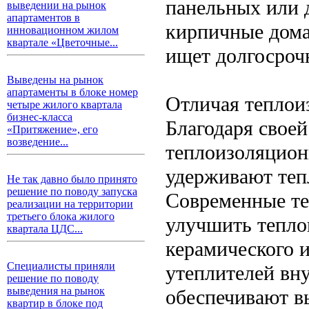
панельных или 
выведении на рынок
апартаментов в
кирпичные дома
инновационном жилом
квартале «Цветочные...
ищет долгосроч
Выведены на рынок
апартаменты в блоке номер
Отличая теплои
четыре жилого квартала
бизнес-класса
Благодаря свое
«Притяжение», его
возведение...
теплоизоляцион
удерживают теп
Не так давно было принято
решение по поводу запуска
Современные те
реализации на территории
третьего блока жилого
улучшить тепло
квартала ЦДС...
керамического и
Специалисты приняли
утеплителей вну
решение по поводу
выведения на рынок
обеспечивают в
квартир в блоке под