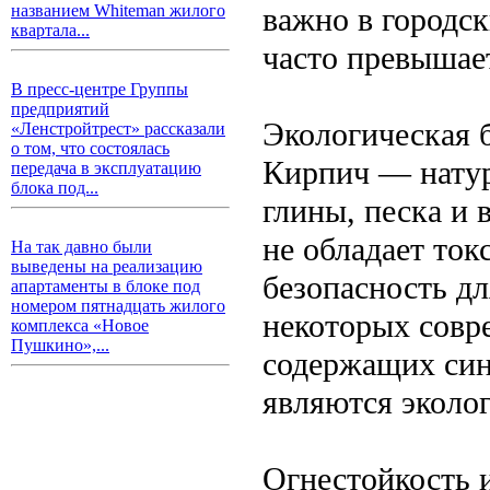
важно в городск
названием Whiteman жилого
квартала...
часто превышае
В пресс-центре Группы
предприятий
Экологическая 
«Ленстройтрест» рассказали
о том, что состоялась
Кирпич — натур
передача в эксплуатацию
блока под...
глины, песка и 
не обладает то
На так давно были
выведены на реализацию
безопасность дл
апартаменты в блоке под
номером пятнадцать жилого
некоторых совр
комплекса «Новое
Пушкино»,...
содержащих син
являются эколо
Огнестойкость 