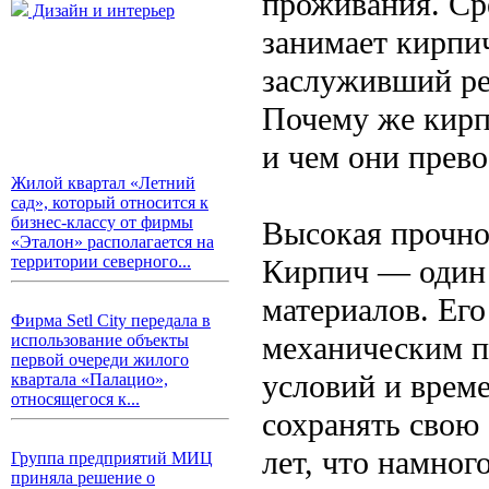
проживания. Ср
Дизайн и интерьер
занимает кирпи
заслуживший ре
Почему же кирп
и чем они прев
Жилой квартал «Летний
сад», который относится к
бизнес-классу от фирмы
Высокая прочно
«Эталон» располагается на
территории северного...
Кирпич — один 
материалов. Его
Фирма Setl City передала в
механическим п
использование объекты
первой очереди жилого
условий и врем
квартала «Палацио»,
относящегося к...
сохранять свою
лет, что намно
Группа предприятий МИЦ
приняла решение о